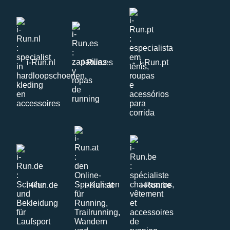
i-Run.nl
i-Run.es
i-Run.pt
i-Run.de
i-Run.at
i-Run.be