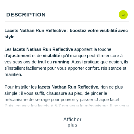
Reebok
Reebok
Orca
Shock Absorber
Silva
Oxsitis
Qté: 4
Collection CLUB
DÉSTOCKAGE
PAR MARQUES
Hoka One One
Scott
Scott
Patagonia
Thuasne
Therabody
Patagonia
DESCRIPTION
Qté: 5
DÉSTOCKAGE
Divers
Huawei
The North Face
The North Face
Saxx
Under Armour
Withings
Raidlight
Qté: 6
DÉSTOCKAGE
+ Voir tous les produits
électroniques
Lacets Nathan Run Reflective
:
boostez votre visibilité avec
Équipe de France
+ Voir tous les
vêtements homme
Icebreaker
style
Under Armour
Under Armour
Scott
X-Moove
Zamst
+ Voir toutes les marques
Qté: 7
Trouvez votre montre sport GPS
Jumelles
+ Voir tous les
vêtements femme
Inov-8
Les
lacets Nathan Run Reflective
apportent la touche
+ Voir toutes les marques
+ Voir toutes les marques
+ Voir toutes les marques
+ Voir toutes les marques
+ Voir toutes les marques
Qté: 8
d'
ajustement
et de
visibilité
qu'il manque peut-être encore à
Lacets / guêtres / semelles / pointes
La Sportiva
vos sessions de
trail
ou
running
. Aussi pratique que design, ils
athlétisme
Qté: 9
s'installent facilement pour vous apporter confort, résistance et
Maurten
maintien.
Orientation
Qté: 10
Merrell
Pour installer les
lacets Nathan Run Reflective,
rien de plus
Sac de couchage
simple : il vous suffit, chaussure au pied, de pincer le
Millet
mécanisme de serrage pour pouvoir y passer chaque lacet.
Sécurité
Puis, coupez les lacets à 5-7 cm sous le mécanisme. Il ne vous
Mizuno
Tours de cou
reste plus qu'à insérer les lacets dans la pince, appuyez pour
fermer et le tour est joué !
Afficher
Naak
Triathlon-Natation
plus