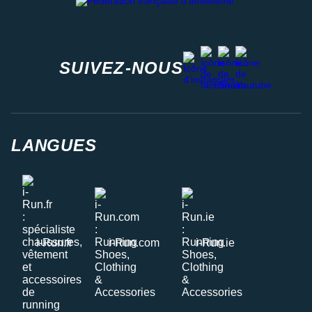
facebook
strava
youtube
instagram
SUIVEZ-NOUS
LANGUES
i-Run.fr
i-Run.com
i-Run.ie