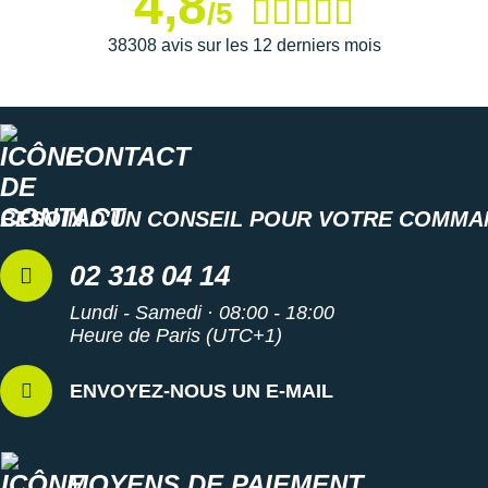
4,8
/5
Suunto
38308 avis sur les 12 derniers mois
Ta Energy
The North Face
Thuasne
CONTACT
Under Armour
BESOIN D'UN CONSEIL POUR VOTRE COMMA
Withings
02 318 04 14
X-Bionic
Lundi - Samedi · 08:00 - 18:00
X-Socks
Heure de Paris (UTC+1)
+ Voir toutes les marques
ENVOYEZ-NOUS UN E-MAIL
MOYENS DE PAIEMENT