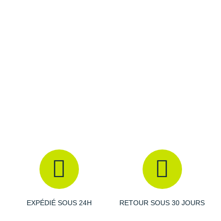
Raidlight
Reebok
Salomon
Saucony
Saxx
Scarpa
Scott
Shokz
Sidas
Smoon
EXPÉDIÉ SOUS 24H
RETOUR SOUS 30 JOURS
Speedo