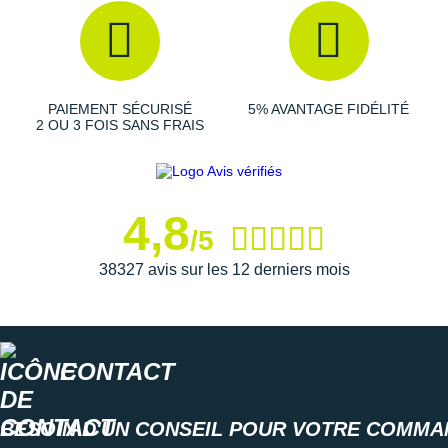
Suunto
Ta Energy
The North Face
PAIEMENT SÉCURISÉ
5% AVANTAGE FIDÉLITÉ
2 OU 3 FOIS SANS FRAIS
Thuasne
Under Armour
Withings
4,8
/5
X-Bionic
38327 avis sur les 12 derniers mois
X-Socks
+ Voir toutes les marques
CONTACT
BESOIN D'UN CONSEIL POUR VOTRE COMMA