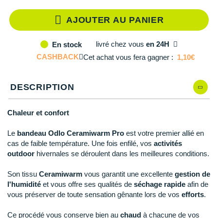
Reebok
Reebok
Orca
Shock Absorber
Silva
Oxsitis
Collection CLUB
DÉSTOCKAGE
AJOUTER AU PANIER
PAR MARQUES
Hoka One One
Scott
Scott
Patagonia
Thuasne
Therabody
Patagonia
DÉSTOCKAGE
Divers
Huawei
The North Face
The North Face
Saxx
Under Armour
Withings
Raidlight
livré
chez vous
en 24H
En stock
DÉSTOCKAGE
+ Voir tous les produits
électroniques
Équipe de France
+ Voir tous les
vêtements homme
CASHBACK
Cet achat vous fera gagner :
1,10€
Icebreaker
Under Armour
Under Armour
Scott
X-Moove
Zamst
+ Voir toutes les marques
Trouvez votre montre sport GPS
Jumelles
+ Voir tous les
vêtements femme
Inov-8
+ Voir toutes les marques
+ Voir toutes les marques
+ Voir toutes les marques
+ Voir toutes les marques
+ Voir toutes les marques
DESCRIPTION
Lacets / guêtres / semelles / pointes
La Sportiva
athlétisme
Chaleur et confort
Maurten
Orientation
Le
bandeau Odlo
Ceramiwarm Pro
est votre premier allié en
Merrell
Sac de couchage
cas de faible température. Une fois enfilé, vos
activités
outdoor
hivernales se déroulent dans les meilleures conditions.
Millet
Sécurité
Son tissu
Ceramiwarm
vous garantit une excellente
gestion de
Mizuno
Tours de cou
l'humidité
et vous offre ses qualités de
séchage rapide
afin de
vous préserver de toute sensation gênante lors de vos
efforts
.
Naak
Triathlon-Natation
Ce procédé vous conserve bien au
chaud
à chacune de vos