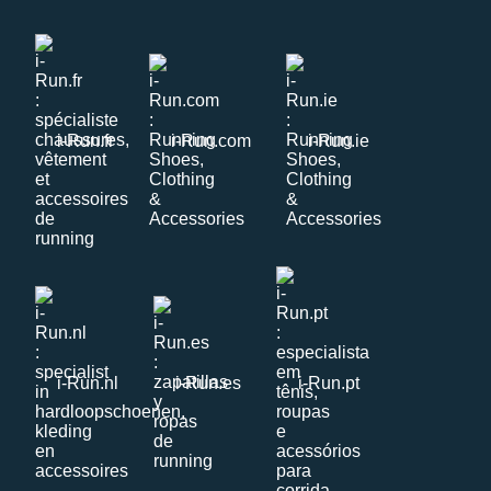
i-Run.fr
i-Run.com
i-Run.ie
i-Run.nl
i-Run.es
i-Run.pt