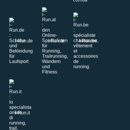
i-Run.de
i-Run.at
i-Run.be
i-Run.it