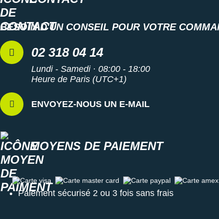
Suunto
Ta Energy
BESOIN D'UN CONSEIL POUR VOTRE COMMA
The North Face
02 318 04 14
Thuasne
Lundi - Samedi · 08:00 - 18:00
Heure de Paris (UTC+1)
Under Armour
ENVOYEZ-NOUS UN E-MAIL
Withings
X-Bionic
MOYENS DE PAIEMENT
X-Socks
+ Voir toutes les marques
Carte visa
Carte master card
Carte paypal
Carte amex
Paiement sécurisé 2 ou 3 fois sans frais