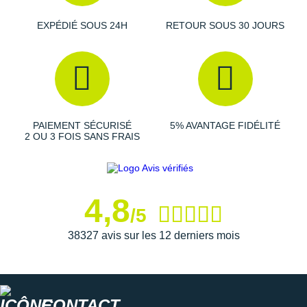
Raidlight
EXPÉDIÉ SOUS 24H
RETOUR SOUS 30 JOURS
Reebok
Salomon
Saucony
Saxx
PAIEMENT SÉCURISÉ
5% AVANTAGE FIDÉLITÉ
2 OU 3 FOIS SANS FRAIS
Scarpa
Scott
4,8
Shokz
/5
Sidas
38327 avis sur les 12 derniers mois
Smoon
Speedo
CONTACT