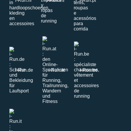
i-Run.nl
i-Run.es
i-Run.pt
i-Run.de
i-Run.at
i-Run.be