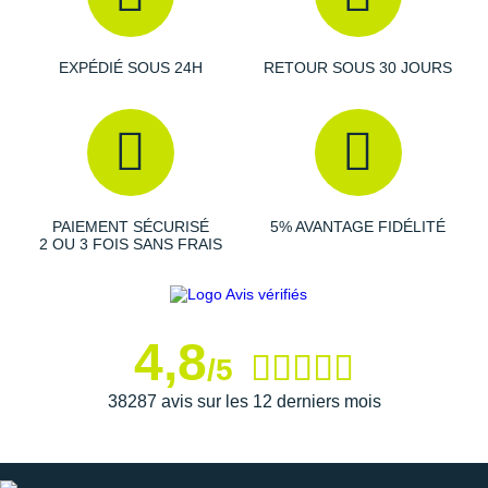
Suunto
aluminium 7075 (brin du bas)
Nombre de brins
: 3
Ta Energy
Diamètre des brins
: 16,14,12 mm
EXPÉDIÉ SOUS 24H
RETOUR SOUS 30 JOURS
Taille
: 62-135 cm
The North Face
Poids unitaire
: 231 g
Fabriqués en France
Thuasne
Conception durable
: pièces interchangeables
Under Armour
Les autres produits
Guidetti
PAIEMENT SÉCURISÉ
5% AVANTAGE FIDÉLITÉ
Withings
2 OU 3 FOIS SANS FRAIS
X-Bionic
X-Socks
4,8
/5
+ Voir toutes les marques
38287 avis sur les 12 derniers mois