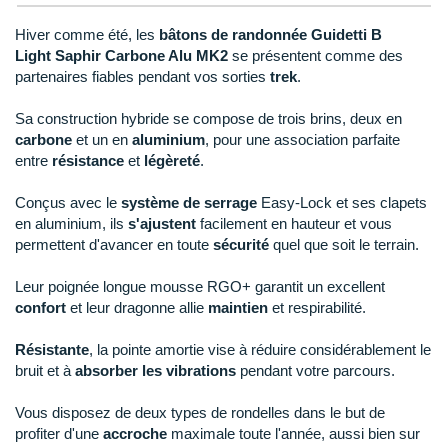
New Balance
PAR MARQUES
Hiver comme été, les
bâtons de randonnée Guidetti B
Nike
Light Saphir Carbone Alu MK2
se présentent comme des
DÉSTOCKAGE
partenaires fiables pendant vos sorties
trek
.
NNormal
Sa construction hybride se compose de trois brins, deux en
+ Voir tous les
accessoires
Odlo
carbone
et un en
aluminium
, pour une association parfaite
entre
résistance
et
légèreté
.
On-Running
Conçus avec le
système de serrage
Easy-Lock et ses clapets
Orca
en aluminium, ils
s'ajustent
facilement en hauteur et vous
permettent d'avancer en toute
sécurité
quel que soit le terrain.
OVERSTIMS
Leur poignée longue mousse RGO+ garantit un excellent
Patagonia
confort
et leur dragonne allie
maintien
et respirabilité.
Petzl
Résistante
, la pointe amortie vise à réduire considérablement le
Polar
bruit et à
absorber les vibrations
pendant votre parcours.
Puma
Vous disposez de deux types de rondelles dans le but de
profiter d'une
accroche
maximale toute l'année, aussi bien sur