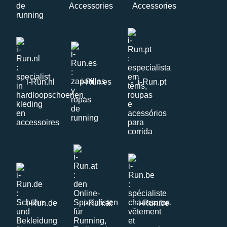
i-Run.nl
i-Run.es
i-Run.pt
i-Run.de
i-Run.at
i-Run.be