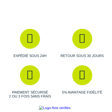
Suunto
Les autres produits
Shock Absorber
Ta Energy
The North Face
Thuasne
Under Armour
Withings
EXPÉDIÉ SOUS 24H
RETOUR SOUS 30 JOURS
X-Bionic
X-Socks
+ Voir toutes les marques
PAIEMENT SÉCURISÉ
5% AVANTAGE FIDÉLITÉ
2 OU 3 FOIS SANS FRAIS