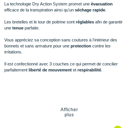
New Balance
PAR MARQUES
La technologie Dry Action System promet une
évacuation
efficace de la transpiration ainsi qu'un
séchage rapide
.
95A
Modèles similaires en stock
Nike
DÉSTOCKAGE
Les bretelles et le tour de poitrine sont
réglables
afin de garantir
95B
En stock
NNormal
une
tenue
parfaite.
+ Voir tous les
accessoires
95C
Il en reste 3 !
Odlo
Vous appréciez sa conception sans coutures à l'intérieur des
bonnets et sans armature pour une
protection
contre les
On-Running
95D
Il en reste 4 !
irritations.
Orca
95E
En rupture
Il est confectionné avec 3 couches ce qui permet de concilier
parfaitement
liberté de mouvement
et
respirabilité
.
OVERSTIMS
95F
En rupture
Patagonia
95G
Il en reste 3 !
Petzl
100B
En stock
Polar
100C
En stock
Afficher
Points clés du
soutien-gorge Shock Absorber Ultimate Run
plus
Puma
Bra
100D
Il en reste 4 !