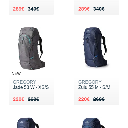
Au lieu de 340€
Vendu 289€
Au lieu de 340€
Vendu 289€
289€
340€
289€
340€
NEW
GREGORY
GREGORY
Jade 53 W - XS/S
Zulu 55 M - S/M
Au lieu de 260€
Vendu 220€
Au lieu de 260€
Vendu 220€
220€
260€
220€
260€