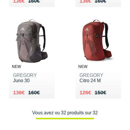
Au lieu de 160€
Vendu 136€
Au lieu de 160€
Vendu 136€
136€
160€
136€
160€
NEW
NEW
GREGORY
GREGORY
Juno 30
Citro 24 M
Au lieu de 160€
Vendu 136€
Au lieu de 150€
Vendu 126€
136€
160€
126€
150€
Vous avez vu 32 produits sur 32