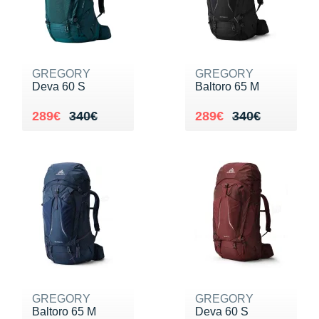
Suunto
Ta Energy
The North Face
GREGORY
GREGORY
Deva 60 S
Baltoro 65 M
Thuasne
Au lieu de 340€
Vendu 289€
Au lieu de 340€
Vendu 289€
289€
340€
289€
340€
Under Armour
Withings
X-Bionic
X-Socks
+ Voir toutes les marques
GREGORY
GREGORY
Baltoro 65 M
Deva 60 S