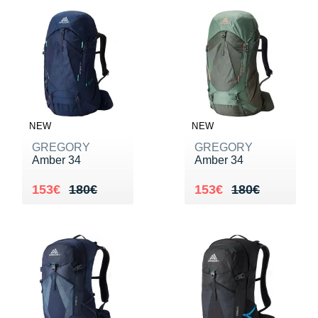
NEW
NEW
GREGORY
GREGORY
Amber 34
Amber 34
Au lieu de 180€
Vendu 153€
Au lieu de 180€
Vendu 153€
153€
180€
153€
180€