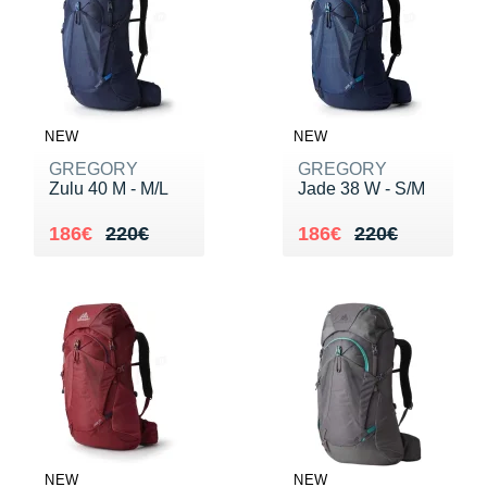
NEW
NEW
GREGORY
GREGORY
Zulu 40 M - M/L
Jade 38 W - S/M
Au lieu de 220€
Vendu 186€
Au lieu de 220€
Vendu 186€
186€
220€
186€
220€
NEW
NEW