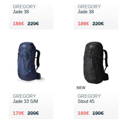
GREGORY
GREGORY
Jade 38
Jade 38
Au lieu de 220€
Vendu 186€
Au lieu de 220€
Vendu 186€
186€
220€
186€
220€
NEW
GREGORY
GREGORY
Jade 33 S/M
Stout 45
Au lieu de 200€
Vendu 170€
Au lieu de 190€
Vendu 160€
170€
200€
160€
190€