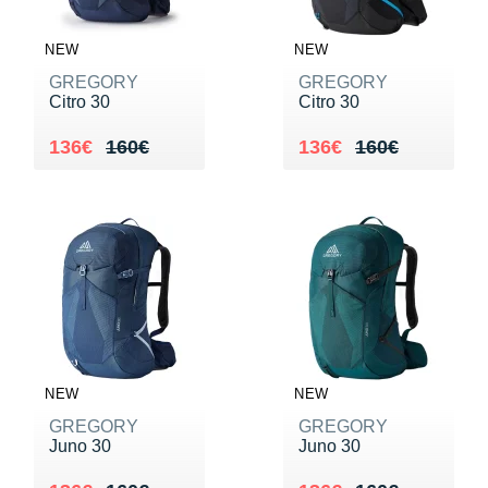
NEW
NEW
GREGORY
GREGORY
Citro 30
Citro 30
Au lieu de 160€
Vendu 136€
Au lieu de 160€
Vendu 136€
136€
160€
136€
160€
NEW
NEW
GREGORY
GREGORY
Juno 30
Juno 30