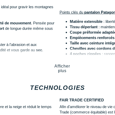
 idéal pour gravir les montagnes
Points clés du
pantalon Patagon
Matière extensible
: liber
erté de mouvement
. Pensée pour
Tissu déperlant
: maintien
ort
de longue durée même sous
Coupe préformée adaptée
Empiècements renforcés
Taille avec ceinture intég
ter à l'abrasion et aux
Chevilles avec cordons d
dité et vous garde au
sec
.
4 poches zippées
: range
HEIQ
: anti-odeurs
 un
ajustement
parfait. Vous
Fair Trade Certified
: conc
errage
sur les
chevilles
.
Afficher
Matériaux recyclés
: écol
plus
1% pour la planète
: au m
re.
environnementales
Coloris
: bleu marine, bleu 
TECHNOLOGIES
taille 32.
Les autres produits
Patagonia
FAIR TRADE CERTIFIED
e et la neige et réduit le temps
Afin d'améliorer le niveau de vie
Trade (commerce équitable) est l