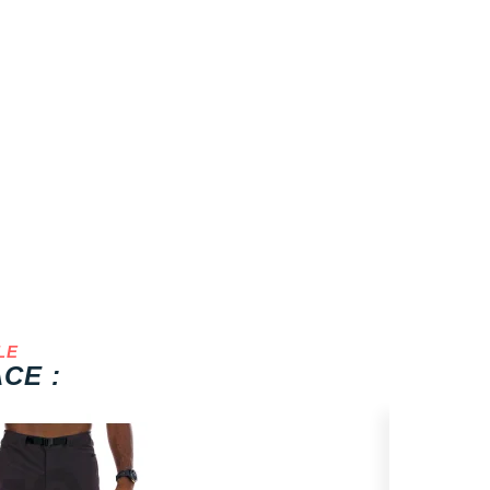
LE
CE :