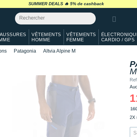
SUMMER DEALS 🔥
retour 30 jours
*
AUSSURES
VÊTEMENTS
VÊTEMENTS
ÉLECTRONIQU
MME
HOMME
FEMME
CARDIO / GPS
lons
Patagonia
Altvia Alpine M
P
M
Ref
Auc
1
16
2X 
S