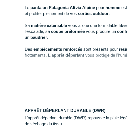
Le
pantalon Patagonia Altvia Alpine
pour
homme
est
et profiter pleinement de vos
sorties outdoor
.
Sa
matière extensible
vous alloue une formidable
lib
l'escalade, sa
coupe préformée
vous procure un
conf
un
baudrier
.
Des
empiècements renforcés
sont présents pour résis
frottements.
L'apprêt déperlant
vous protège de l'humi
La
taille réglable
possède une
ceinture intégrée
pour
profitez d'un
maintien
optimal grâce aux
cordons de s
Quatre poches zippées
accueillent tout votre nécessai
Notre mannequin Aymeric, mesure 1m80 et porte une 
APPRÊT DÉPERLANT DURABLE (DWR)
L'apprêt déperlant durable (DWR) repousse la pluie légèr
de séchage du tissu.