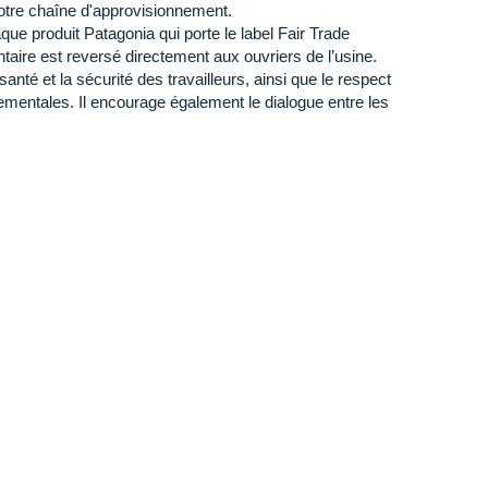
otre chaîne d'approvisionnement.
e produit Patagonia qui porte le label Fair Trade
aire est reversé directement aux ouvriers de l’usine.
té et la sécurité des travailleurs, ainsi que le respect
mentales. Il encourage également le dialogue entre les
aider des centaines d'organisations environnementales
puissent rester vigilantes et préserver ce qui est