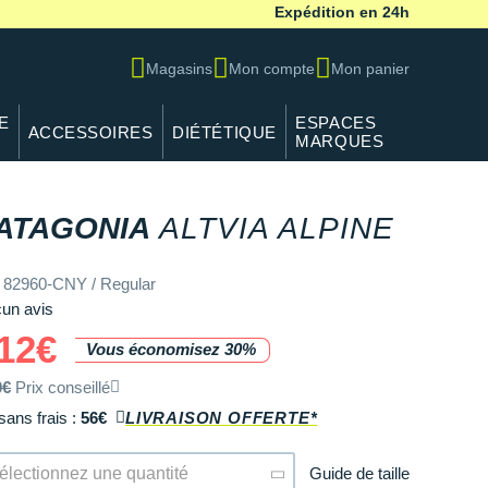
Expédition en 24h
Magasins
Mon compte
Mon panier
E
ESPACES
ACCESSOIRES
DIÉTÉTIQUE
MARQUES
ATAGONIA
ALTVIA ALPINE
 82960-CNY / Regular
un avis
12€
Vous économisez 30%
0€
Prix conseillé
sans frais :
56€
LIVRAISON OFFERTE*
Guide de taille
électionnez une quantité