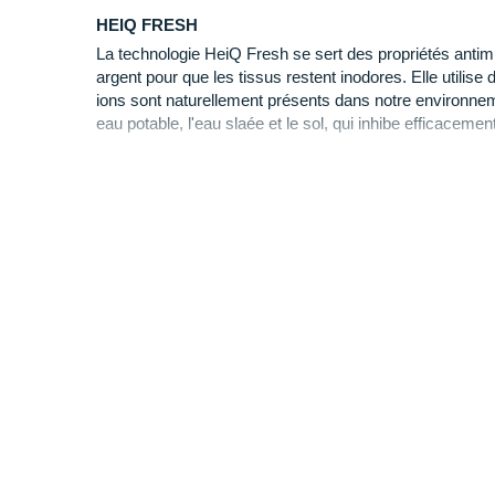
HEIQ FRESH
La technologie HeiQ Fresh se sert des propriétés antim
argent pour que les tissus restent inodores. Elle utilise d
ions sont naturellement présents dans notre environnem
eau potable, l'eau slaée et le sol, qui inhibe efficacem
pour empêcher de transformer la sueur naturellement in
POLYESTER RECYCLÉ
L'utilisation du polyester recyclé réduit notre dépend
matière première. Il utilise des déchets et réduit les ém
issus de la production. Il contribue également à favoriser
recyclage pour les vêtements en polyester que l’on ne p
vierge repousse naturellement l'eau et est très performa