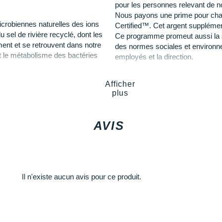
pour les personnes relevant de n
Nous payons une prime pour chaqu
icrobiennes naturelles des ions
Certified™. Cet argent supplément
u sel de rivière recyclé, dont les
Ce programme promeut aussi la san
ent et se retrouvent dans notre
des normes sociales et environne
ent le métabolisme des bactéries
employés et la direction.
odore en odeur corporelle.
1% POUR LA PLANÈTE
Afficher
Au moins 1 % des ventes sert à 
plus
ance au pétrole comme source de
à travers le monde, afin qu'elles 
issions de gaz à effet de serre
irremplaçable.
 une nouvelle filière de
AVIS
eut plus porter. Le polyester
nt en extérieur.
Il n'existe aucun avis pour ce produit.