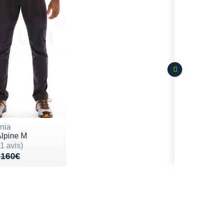
nia
Alpine M
0 sur 5
(1 avis)
u de 160€
 108€
160€