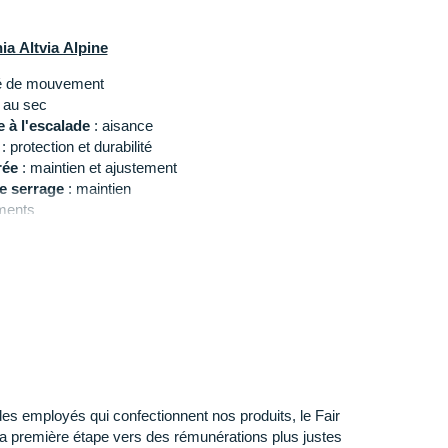
ia Altvia Alpine
té de mouvement
 au sec
 à l'escalade
: aisance
: protection et durabilité
rée
: maintien et ajustement
e serrage
: maintien
ments
eption responsable
ogie
inimum 1% des ventes sert à aider des organisations
gris et bleu
 des employés qui confectionnent nos produits, le Fair
a première étape vers des rémunérations plus justes