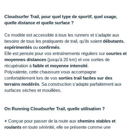
Raidlight
Reebok
Cloudsurfer Trail, pour quel type de sportif, quel usage,
quelle distance et quelle surface ?
Salomon
Ce modèle est accessible à tous les runners et s'adapte aux
Saucony
besoins de tous les pratiquants de trail, qu'ils soient
débutants
,
expérimentés
ou
confirmés
.
Saxx
Elle est pensée pour vos entraînements réguliers sur
courtes et
moyennes distances
(jusqu'à 20 km) et vos sorties de
Scarpa
récupération à
faible et moyenne intensité
.
Polyvalente, cette chaussure vous accompagne
Scott
confortablement lors de vos
sorties trail faciles sur des
terrains modérés
. Sa construction s'adapte parfaitement aux
Shokz
surfaces sèches et mouillées.
Sidas
On Running Cloudsurfer Trail, quelle utilisation ?
Smoon
+
Conçue pour passer de la route aux
chemins stables et
Speedo
roulants
en toute sérénité, elle se présente comme une