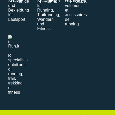
i-Run.de
i-Run.at
i-Run.be
i-Run.it