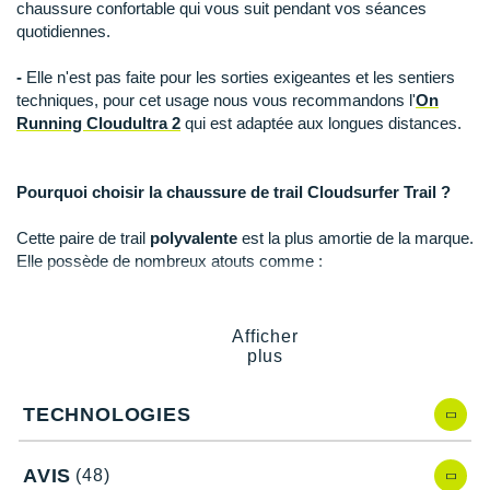
Suunto
chaussure confortable qui vous suit pendant vos séances
quotidiennes.
Ta Energy
-
Elle n'est pas faite pour les sorties exigeantes et les sentiers
The North Face
techniques, pour cet usage nous vous recommandons l'
On
Running Cloudultra 2
qui est adaptée aux longues distances.
Thuasne
Under Armour
Pourquoi choisir la chaussure de trail Cloudsurfer Trail ?
Withings
Cette paire de trail
polyvalente
est la plus amortie de la marque.
Elle possède de nombreux atouts comme :
X-Bionic
La technologie intégrée qui assure des transitions fluides
X-Socks
et un
confort optimal sous le pied
Afficher
La
mousse moelleuse
et dense pour des atterrissages
plus
en douceur et un bon retour d'énergie
+ Voir toutes les marques
La semelle extérieure avec des
crampons
intégrés :
TECHNOLOGIES
adhérence sur les
sols secs et mouillés
La géométrie de la plateforme qui promet une bonne
stabilité
AVIS
(48)
L'ajustement précis : la tige enveloppe bien votre pied