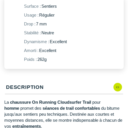
New Balance
PAR MARQUES
Surface :
Sentiers
Nike
Usage :
Régulier
DÉSTOCKAGE
NNormal
Drop :
7 mm
Stabilité :
Neutre
+ Voir tous les
accessoires
Odlo
Dynamisme :
Excellent
On-Running
Amorti :
Excellent
Orca
Poids :
262g
OVERSTIMS
Patagonia
DESCRIPTION
Petzl
La
chaussure On Running Cloudsurfer Trail
pour
Polar
homme
promet des
séances de trail confortables
du bitume
jusqu'aux sentiers peu techniques. Destinée aux courtes et
Puma
moyennes distances, elle se montre indispensable à chacun de
vos
entraînements
.