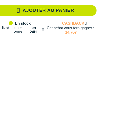
S
En rupture
AJOUTER AU PANIER
M
En rupture
CASHBACK
En stock
L
En rupture
livré
chez
en
Cet achat vous fera gagner :
vous
24H
14,70€
XL
Il en reste 1 !