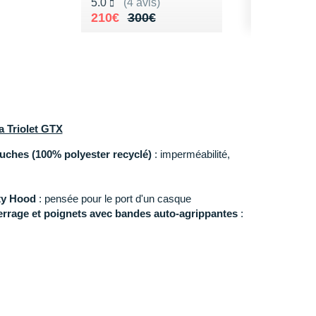
Noté 5.0 sur 5
5.0
(4 avis)
Au lieu de 300€
Vendu 210€
210€
300€
a Triolet GTX
ches (100% polyester recyclé)
: imperméabilité,
ty Hood
: pensée pour le port d'un casque
serrage et poignets avec bandes auto-agrippantes
:
es
: rangements
 aux secours de vous localiser si besoin
ologie
respect des conditions de vie des employés