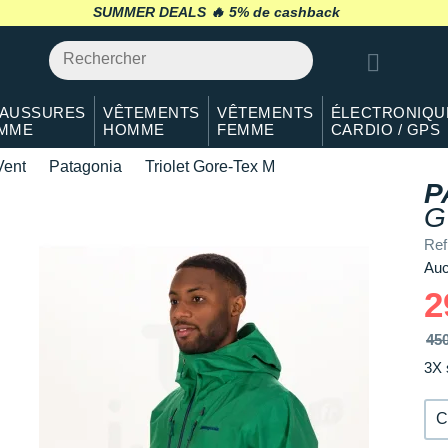
M
En rupture
SUMMER DEALS 🔥
retour 30 jours
*
L
En rupture
XL
Il en reste 1 !
AUSSURES
VÊTEMENTS
VÊTEMENTS
ÉLECTRONIQU
MME
HOMME
FEMME
CARDIO / GPS
Vent
Patagonia
Triolet Gore-Tex M
P
G
Re
Auc
2
45
3X 
C