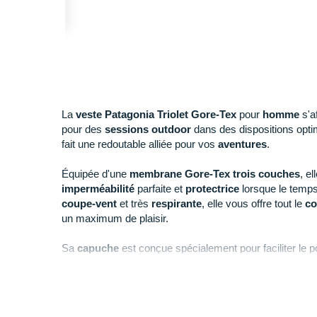
La
veste Patagonia Triolet Gore-Tex
pour
homme
s'a
pour des
sessions outdoor
dans des dispositions opt
fait une redoutable alliée pour vos
aventures
.
Équipée d'une
membrane Gore-Tex trois couches
, e
imperméabilité
parfaite et
protectrice
lorsque le temps
coupe-vent
et très
respirante
, elle vous offre tout le
co
un maximum de plaisir.
Sa
capuche
est conçue spécialement pour faciliter le p
un élastique de serrage et les poignets se dotent d'une
garantir un
ajustement
exemplaire. Le zip intégral vous
votre quantité d'
aération
tandis qu'une
sangle
est prése
votre veste à un pantalon.