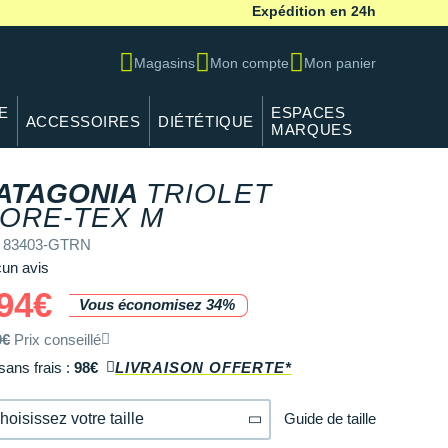
Expédition en 24h
Magasins
Mon compte
Mon panier
E
ESPACES
ACCESSOIRES
DIÉTÉTIQUE
MARQUES
ATAGONIA
TRIOLET
ORE-TEX M
f 83403-GTRN
un avis
94€
Vous économisez 34%
0€
Prix conseillé
sans frais :
98€
LIVRAISON OFFERTE*
Guide de taille
hoisissez votre taille