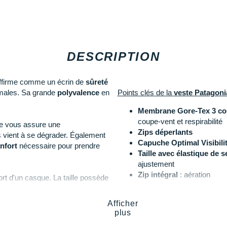
DESCRIPTION
ffirme comme un écrin de
sûreté
imales. Sa grande
polyvalence
en
Points clés de la
veste Patagoni
Membrane Gore-Tex 3 cou
coupe-vent et respirabilité
lle vous assure une
Zips déperlants
 vient à se dégrader. Également
Capuche Optimal Visibili
nfort
nécessaire pour prendre
Taille avec élastique de 
ajustement
Zip intégral
: aération
ort d'un casque. La taille possède
5 poches dont 4 sécurisé
 bande auto-agrippante afin de
Réflecteur Recco
: permet
 donne la possibilité de moduler
Afficher
Certification bluesign
: éc
nte pour vous permettre de relier
plus
Certification Fair Trade
: 