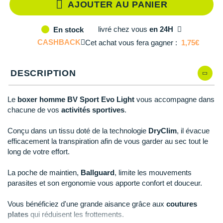
Reebok
Reebok
Orca
Shock Absorber
Silva
Oxsitis
AJOUTER AU PANIER
Collection CLUB
DÉSTOCKAGE
PAR MARQUES
Hoka One One
Scott
Scott
Patagonia
Thuasne
Therabody
Patagonia
DÉSTOCKAGE
livré
chez vous
en 24H
En stock
Divers
Huawei
The North Face
The North Face
Saxx
Under Armour
Withings
Raidlight
CASHBACK
Cet achat vous fera gagner :
1,75€
DÉSTOCKAGE
+ Voir tous les produits
électroniques
Équipe de France
+ Voir tous les
vêtements homme
Icebreaker
Under Armour
Under Armour
Scott
X-Moove
Zamst
+ Voir toutes les marques
Trouvez votre montre sport GPS
DESCRIPTION
Jumelles
+ Voir tous les
vêtements femme
Inov-8
+ Voir toutes les marques
+ Voir toutes les marques
+ Voir toutes les marques
+ Voir toutes les marques
+ Voir toutes les marques
Lacets / guêtres / semelles / pointes
Le
boxer homme BV Sport Evo Light
vous accompagne dans
La Sportiva
athlétisme
chacune de vos
activités sportives
.
Maurten
Orientation
Conçu dans un tissu doté de la technologie
DryClim
, il évacue
efficacement la transpiration afin de vous garder au sec tout le
Merrell
Sac de couchage
long de votre effort.
Millet
Sécurité
La poche de maintien,
Ballguard
, limite les mouvements
Mizuno
parasites et son ergonomie vous apporte confort et douceur.
Tours de cou
Naak
Vous bénéficiez d'une grande aisance grâce aux
coutures
Triathlon-Natation
plates
qui réduisent les frottements.