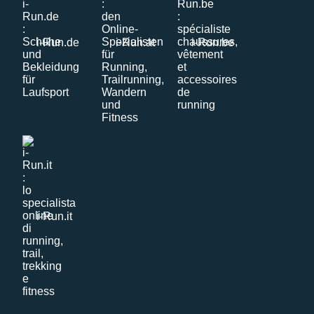
i-Run.de
i-Run.at
i-Run.be
i-Run.it