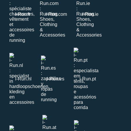
i-Run.fr
i-Run.com
i-Run.ie
i-Run.nl
i-Run.es
i-Run.pt