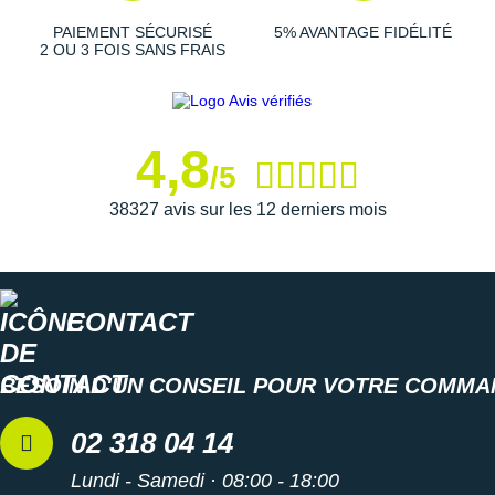
Suunto
PAIEMENT SÉCURISÉ
5% AVANTAGE FIDÉLITÉ
2 OU 3 FOIS SANS FRAIS
Ta Energy
The North Face
Thuasne
4,8
/5
Under Armour
38327 avis sur les 12 derniers mois
Withings
X-Bionic
CONTACT
X-Socks
+ Voir toutes les marques
BESOIN D'UN CONSEIL POUR VOTRE COMMA
02 318 04 14
Lundi - Samedi · 08:00 - 18:00