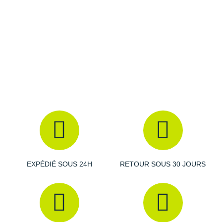
Raidlight
Reebok
Salomon
Saucony
Saxx
Scarpa
Scott
Shokz
EXPÉDIÉ SOUS 24H
RETOUR SOUS 30 JOURS
Sidas
Smoon
Speedo