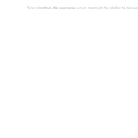
Son
cordon de serrage
vous permet de régler la tenue e
lorsque le vent se lève pour une meilleure protection.
Notre mannequin Camille, mesure 1m75 et porte une 