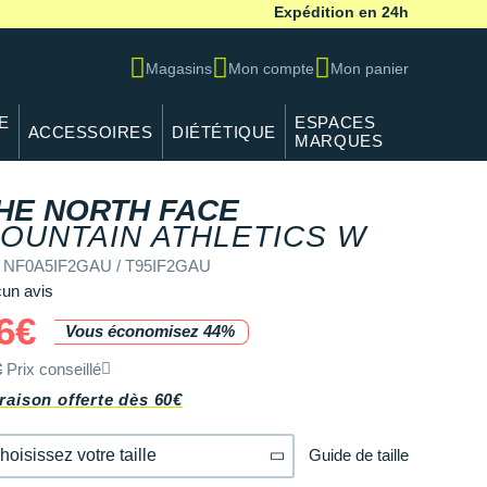
Expédition en 24h
Magasins
Mon compte
Mon panier
E
ESPACES
ACCESSOIRES
DIÉTÉTIQUE
MARQUES
HE NORTH FACE
REF NF0
OUNTAIN ATHLETICS W
f NF0A5IF2GAU / T95IF2GAU
un avis
6€
Vous économisez 44%
€
Prix conseillé
raison offerte dès 60€
Guide de taille
hoisissez votre taille