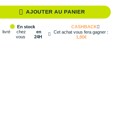
XS
En rupture
AJOUTER AU PANIER
S
En rupture
CASHBACK
En stock
M
En rupture
livré
chez
en
Cet achat vous fera gagner :
vous
24H
1,80€
L
Il en reste 1 !
XL
En rupture