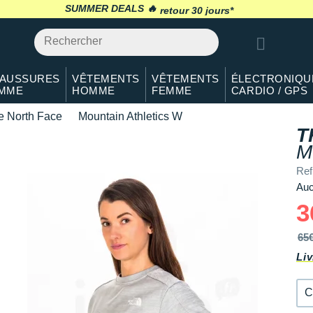
S
En rupture
SUMMER DEALS 🔥
retour 30 jours
*
M
En rupture
L
Il en reste 1 !
AUSSURES
VÊTEMENTS
VÊTEMENTS
ÉLECTRONIQU
MME
HOMME
FEMME
CARDIO / GPS
XL
En rupture
e North Face
Mountain Athletics W
T
M
Re
Auc
3
65
Liv
C