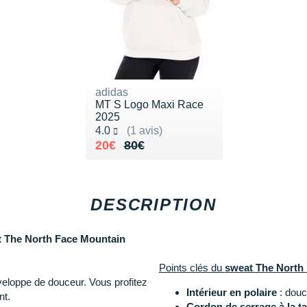
adidas
MT S Logo Maxi Race
2025
Noté 4.0 sur 5
4.0
(1 avis)
Au lieu de 80€
Vendu 20€
20€
80€
DESCRIPTION
 The North Face Mountain
Points clés du
sweat The North 
veloppe de douceur. Vous profitez
Intérieur en polaire
: douc
nt.
Cordon de serrage à la tai