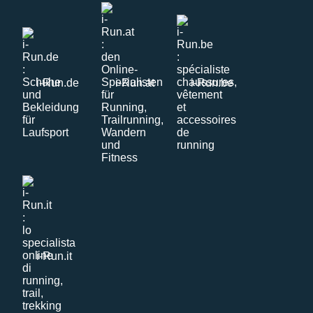
i-Run.de
i-Run.at
i-Run.be
i-Run.it