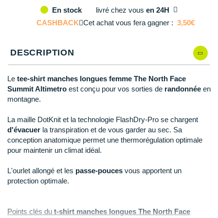
Reebok
Reebok
Orca
Shock Absorber
Silva
Oxsitis
livré
chez vous
en 24H
En stock
Collection CLUB
M
En rupture
DÉSTOCKAGE
PAR MARQUES
Hoka One One
Scott
Scott
Patagonia
Thuasne
Therabody
Patagonia
CASHBACK
Cet achat vous fera gagner :
3,50€
DÉSTOCKAGE
Divers
L
En rupture
Huawei
The North Face
The North Face
Saxx
Under Armour
Withings
Raidlight
DÉSTOCKAGE
+ Voir tous les produits
électroniques
Équipe de France
DESCRIPTION
+ Voir tous les
vêtements homme
Icebreaker
Under Armour
Under Armour
Scott
X-Moove
Zamst
+ Voir toutes les marques
Trouvez votre montre sport GPS
Jumelles
+ Voir tous les
vêtements femme
Le
tee-shirt manches longues femme The North Face
Inov-8
+ Voir toutes les marques
+ Voir toutes les marques
+ Voir toutes les marques
+ Voir toutes les marques
+ Voir toutes les marques
Summit Altimetro
est conçu pour vos sorties de
randonnée
en
Lacets / guêtres / semelles / pointes
montagne.
La Sportiva
athlétisme
Maurten
La maille DotKnit et la technologie FlashDry-Pro se chargent
Orientation
d'évacuer
la transpiration et de vous garder au sec. Sa
Merrell
conception anatomique permet une thermorégulation optimale
Sac de couchage
pour maintenir un climat idéal.
Millet
Sécurité
L'ourlet allongé et les
passe-pouces
vous apportent un
Mizuno
protection optimale.
Tours de cou
Naak
Triathlon-Natation
Points clés du
t-shirt manches longues The North Face