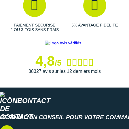
Suunto
Ta Energy
PAIEMENT SÉCURISÉ
5% AVANTAGE FIDÉLITÉ
The North Face
2 OU 3 FOIS SANS FRAIS
Thuasne
Under Armour
4,8
/5
Withings
38327 avis sur les 12 derniers mois
X-Bionic
X-Socks
+ Voir toutes les marques
CONTACT
BESOIN D'UN CONSEIL POUR VOTRE COMMA