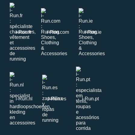
i-Run.fr
i-Run.com
i-Run.ie
i-Run.nl
i-Run.es
i-Run.pt