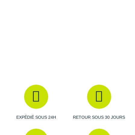
Raidlight
Reebok
Salomon
Saucony
Saxx
Scarpa
Scott
Shokz
Sidas
Smoon
EXPÉDIÉ SOUS 24H
RETOUR SOUS 30 JOURS
Speedo