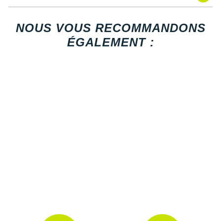
Raidlight
Les autres produits
The North Face
Reebok
NOUS VOUS RECOMMANDONS
ÉGALEMENT :
Salomon
Saucony
Saxx
Scarpa
Scott
Shokz
Sidas
Smoon
Speedo