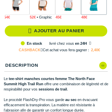
Reebok
Reebok
Orca
Shock Absorber
Silva
Oxsitis
Collection CLUB
M
En stock
DÉSTOCKAGE
PAR MARQUES
Hoka One One
Scott
Scott
Patagonia
Thuasne
Therabody
Patagonia
DÉSTOCKAGE
Divers
L
Modèles similaires en stock
54€
52€
• Graphic
45€
48€
Huawei
The North Face
The North Face
Saxx
Under Armour
Withings
Raidlight
DÉSTOCKAGE
+ Voir tous les produits
électroniques
Équipe de France
+ Voir tous les
vêtements homme
Icebreaker
AJOUTER AU PANIER
Under Armour
Under Armour
Scott
X-Moove
Zamst
+ Voir toutes les marques
Trouvez votre montre sport GPS
Jumelles
+ Voir tous les
vêtements femme
Inov-8
+ Voir toutes les marques
+ Voir toutes les marques
+ Voir toutes les marques
+ Voir toutes les marques
+ Voir toutes les marques
livré
chez vous
en 24H
En stock
Lacets / guêtres / semelles / pointes
CASHBACK
Cet achat vous fera gagner :
2,40€
La Sportiva
athlétisme
Maurten
Orientation
DESCRIPTION
Merrell
Sac de couchage
Le
tee-shirt manches courtes femme The North Face
Millet
Sécurité
Summit High Trail Run
offre une combinaison de légèreté et de
respirabilité pour vos
sessions de trail
.
Mizuno
Tours de cou
Le procédé FlashDry-Pro vous garde
au sec
en évacuant
Naak
Triathlon-Natation
efficacement la transpiration. La matière est résistante à
l'abrasion afin de garantir un confort longue durée.