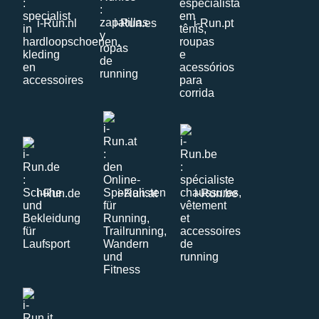
i-Run.nl
i-Run.es
i-Run.pt
i-Run.de
i-Run.at
i-Run.be