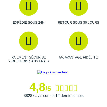
Suunto
Ta Energy
The North Face
EXPÉDIÉ SOUS 24H
RETOUR SOUS 30 JOURS
Thuasne
Under Armour
Withings
PAIEMENT SÉCURISÉ
5% AVANTAGE FIDÉLITÉ
X-Bionic
2 OU 3 FOIS SANS FRAIS
X-Socks
+ Voir toutes les marques
4,8
/5
38287 avis sur les 12 derniers mois