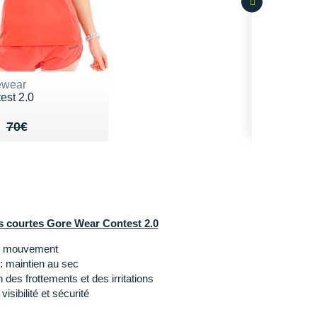
ewear
est 2.0
lieu de 70€
du 42€
70€
s courtes Gore Wear Contest 2.0
de mouvement
: maintien au sec
on des frottements et des irritations
 visibilité et sécurité