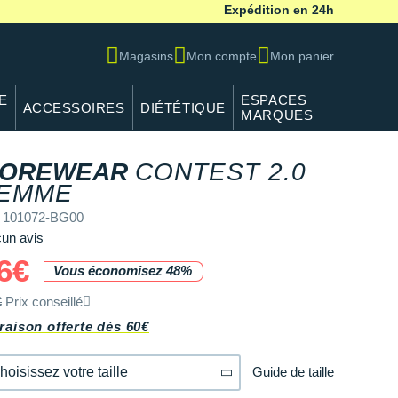
Expédition en 24h
Magasins
Mon compte
Mon panier
E
ESPACES
ACCESSOIRES
DIÉTÉTIQUE
MARQUES
OREWEAR
CONTEST 2.0
EMME
 101072-BG00
un avis
6€
Vous économisez 48%
€
Prix conseillé
raison offerte dès 60€
Guide de taille
hoisissez votre taille