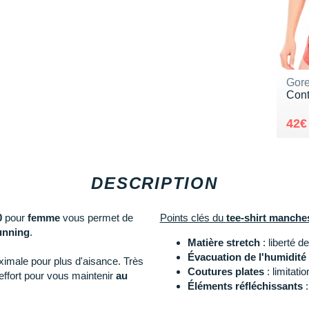
Gor
Cont
Au 
Ven
42€
DESCRIPTION
0
pour
femme
vous permet de
Points clés du
tee-shirt manche
unning
.
Matière stretch
: liberté 
Évacuation de l'humidité
imale pour plus d'aisance. Très
Coutures plates
: limitati
l'effort pour vous maintenir
au
Éléments réfléchissants
: