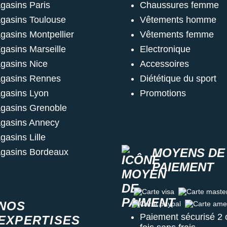
gasins Paris
Chaussures femme
gasins Toulouse
Vêtements homme
gasins Montpellier
Vêtements femme
gasins Marseille
Electronique
gasins Nice
Accessoires
gasins Rennes
Diététique du sport
gasins Lyon
Promotions
gasins Grenoble
gasins Annecy
gasins Lille
MOYENS DE
gasins Bordeaux
PAIEMENT
Carte visa
Carte master c
NOS
Carte paypal
Carte amex
Paiement sécurisé 2 
EXPERTISES