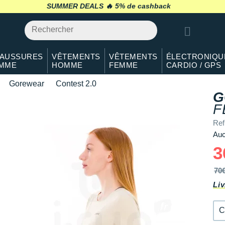
38
En stock
SUMMER DEALS 🔥
retour 30 jours
*
40
En stock
42
Il en reste 2 !
AUSSURES
VÊTEMENTS
VÊTEMENTS
ÉLECTRONIQU
MME
HOMME
FEMME
CARDIO / GPS
Gorewear
Contest 2.0
G
F
Ref
Auc
3
70
Liv
C