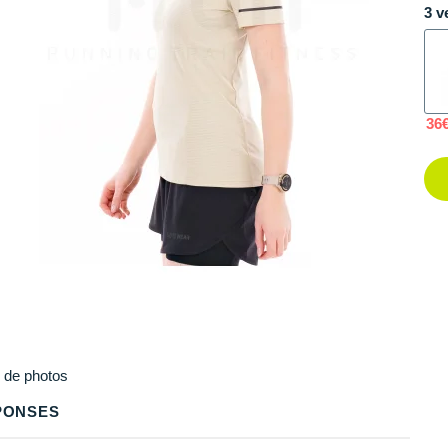
3 v
36
Plus
de photos
PONSES