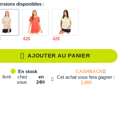
ersions disponibles :
36
En stock
38
En stock
40
En stock
€
42€
42€
42
Il en reste 2 !
AJOUTER AU PANIER
CASHBACK
En stock
livré
chez
en
Cet achat vous fera gagner :
vous
24H
1,80€