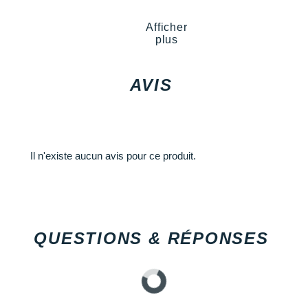
Attention ce modèle est en taill
ire le risque d'irritations. Des
des mensurations
ité
par basse luminosité.
Afficher
Notre mannequin Camille, mesur
plus
Les autres produits
Gorewear
AVIS
Il n'existe aucun avis pour ce produit.
QUESTIONS & RÉPONSES