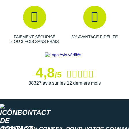
Suunto
Ta Energy
The North Face
PAIEMENT SÉCURISÉ
5% AVANTAGE FIDÉLITÉ
Thuasne
2 OU 3 FOIS SANS FRAIS
Under Armour
Withings
4,8
/5
X-Bionic
38327 avis sur les 12 derniers mois
X-Socks
+ Voir toutes les marques
CONTACT
BESOIN D'UN CONSEIL POUR VOTRE COMMA