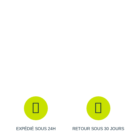
Raidlight
Les autres produits
Under Armour
Reebok
Salomon
Saucony
Saxx
Scarpa
Scott
Shokz
Sidas
Smoon
Speedo
EXPÉDIÉ SOUS 24H
RETOUR SOUS 30 JOURS