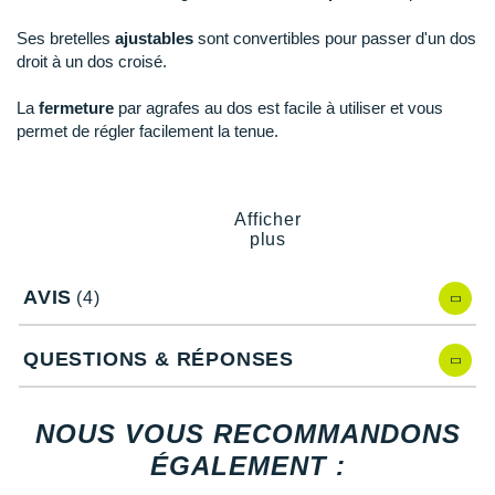
New Balance
PAR MARQUES
Ses bretelles
ajustables
sont convertibles pour passer d'un dos
Nike
droit à un dos croisé.
DÉSTOCKAGE
NNormal
La
fermeture
par agrafes au dos est facile à utiliser et vous
permet de régler facilement la tenue.
+ Voir tous les
accessoires
Odlo
On-Running
Points clés de la
brassière Under Armour Infinity 2.0 High
Afficher
Orca
plus
Idéale pour les activités sportives à fort impact
Coupe ajustée
OVERSTIMS
Nouveau rembourrage moulé par injection
: confort,
AVIS
(4)
soutien et légèreté
Patagonia
Bretelles ajustables convertibles
: dos croisé ou dos
droit
QUESTIONS & RÉPONSES
Petzl
Fermeture par agrafes
: maintien et ajustement
Tissu technique
: évacuation de la transpiration
Polar
Inserts en mesh
: respirabilité
NOUS VOUS RECOMMANDONS
Puma
ÉGALEMENT :
Notre mannequin Camille, mesure 1m72 et porte une taille
S.