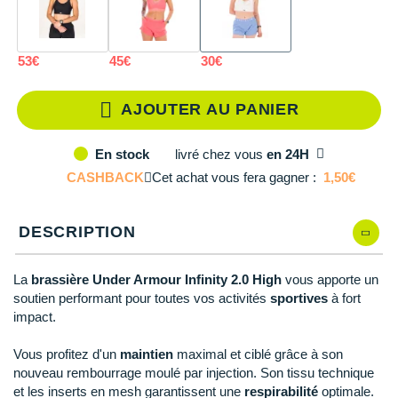
Reebok
Reebok
Orca
Shock Absorber
Silva
Oxsitis
Collection CLUB
S-AC
Modèles similaires en stock
DÉSTOCKAGE
PAR MARQUES
Hoka One One
Scott
Scott
Patagonia
Thuasne
Therabody
Patagonia
DÉSTOCKAGE
Divers
XS-AC
Il en reste 3 !
53€
45€
30€
Huawei
The North Face
The North Face
Saxx
Under Armour
Withings
Raidlight
DÉSTOCKAGE
+ Voir tous les produits
électroniques
Équipe de France
+ Voir tous les
vêtements homme
Icebreaker
AJOUTER AU PANIER
Under Armour
Under Armour
Scott
X-Moove
Zamst
+ Voir toutes les marques
Trouvez votre montre sport GPS
Jumelles
+ Voir tous les
vêtements femme
Inov-8
+ Voir toutes les marques
+ Voir toutes les marques
+ Voir toutes les marques
+ Voir toutes les marques
+ Voir toutes les marques
livré
chez vous
en 24H
En stock
Lacets / guêtres / semelles / pointes
CASHBACK
Cet achat vous fera gagner :
1,50€
La Sportiva
athlétisme
Maurten
Orientation
DESCRIPTION
Merrell
Sac de couchage
La
brassière Under Armour Infinity 2.0 High
vous apporte un
Millet
Sécurité
soutien performant pour toutes vos activités
sportives
à fort
impact.
Mizuno
Tours de cou
Vous profitez d'un
maintien
maximal et ciblé grâce à son
Naak
Triathlon-Natation
nouveau rembourrage moulé par injection. Son tissu technique
et les inserts en mesh garantissent une
respirabilité
optimale.