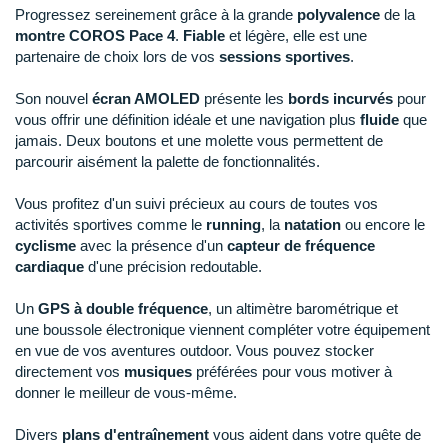
New Balance
PAR MARQUES
Progressez sereinement grâce à la grande
polyvalence
de la
montre COROS Pace 4
.
Fiable
et légère, elle est une
Nike
partenaire de choix lors de vos
sessions sportives
.
DÉSTOCKAGE
NNormal
Son nouvel
écran AMOLED
présente les
bords incurvés
pour
vous offrir une définition idéale et une navigation plus
fluide
que
+ Voir tous les
accessoires
Odlo
jamais. Deux boutons et une molette vous permettent de
parcourir aisément la palette de fonctionnalités.
On-Running
Vous profitez d'un suivi précieux au cours de toutes vos
Orca
activités sportives comme le
running
, la
natation
ou encore le
cyclisme
avec la présence d'un
capteur de fréquence
OVERSTIMS
cardiaque
d'une précision redoutable.
Patagonia
Un
GPS à double fréquence
, un altimètre barométrique et
Petzl
une boussole électronique viennent compléter votre équipement
en vue de vos aventures outdoor. Vous pouvez stocker
Polar
directement vos
musiques
préférées pour vous motiver à
donner le meilleur de vous-même.
Puma
Divers
plans d'entraînement
vous aident dans votre quête de