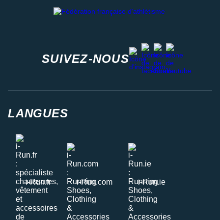
Fédération française d'athlétisme
facebook
strava
youtube
instagram
SUIVEZ-NOUS
LANGUES
i-Run.fr
i-Run.com
i-Run.ie