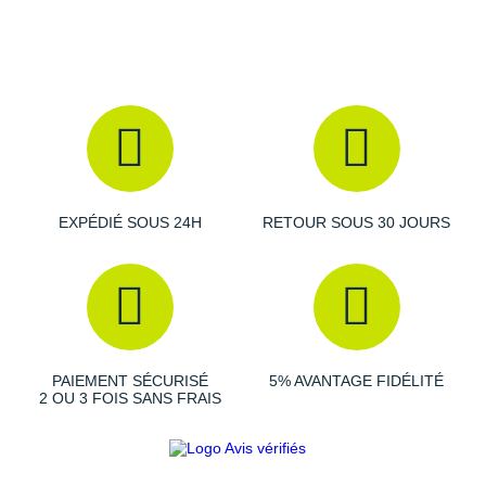
Résolution de l'écran
: 390 x 390
Étanchéité
: 5 ATM
Le câble USB-C n'est pas inclus
Lunette en alliage d'aluminium série 6000
Cornes translucides moulées par injection
Traitement PVD
: fixation d'un revêtement métallique à
l'échelle moléculaire sur la lunette
Bracelet en nylon
Poids
: 41 g avec le bracelet en silicone et 33 g avec un
EXPÉDIÉ SOUS 24H
RETOUR SOUS 30 JOURS
bracelet en nylon
En collaboration avec l'athlète Norvégien Jakob
Ingebrigtsen
Les autres produits
COROS
PAIEMENT SÉCURISÉ
5% AVANTAGE FIDÉLITÉ
2 OU 3 FOIS SANS FRAIS