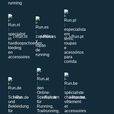
i-Run.nl
i-Run.es
i-Run.pt
i-Run.de
i-Run.at
i-Run.be