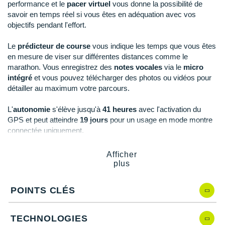
Raidlight
performance et le
pacer virtuel
vous donne la possibilité de
savoir en temps réel si vous êtes en adéquation avec vos
Reebok
objectifs pendant l'effort.
Salomon
Le
prédicteur de course
vous indique les temps que vous êtes
en mesure de viser sur différentes distances comme le
Saucony
marathon. Vous enregistrez des
notes vocales
via le
micro
intégré
et vous pouvez télécharger des photos ou vidéos pour
Saxx
détailler au maximum votre parcours.
Scarpa
L'
autonomie
s'élève jusqu'à
41 heures
avec l'activation du
GPS et peut atteindre
19 jours
pour un usage en mode montre
Scott
connectée uniquement.
Shokz
Afficher
Points clés de la
montre COROS Pace 4
plus
Sidas
Autonomie
: jusqu'à 41h avec le GPS, 14h avec GPS et
Smoon
POINTS CLÉS
tous systèmes actifs et 19 jours avec un usage quotidien
Écran AMOLED 1.2" avec bords incurvés
: lisibilité et
Speedo
fluidité
TECHNOLOGIES
Capteur de fréquence cardiaque
: surveillance du