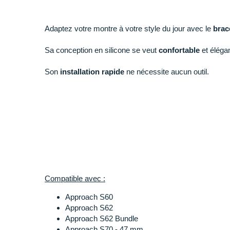
Adaptez votre montre à votre style du jour avec le
brac
Sa conception en silicone se veut
confortable
et éléga
Son
installation rapide
ne nécessite aucun outil.
Points clés du
bracelet Garmin QuickFit 22 mm
Compatible avec :
Approach S60
Approach S62
Approach S62 Bundle
Approach S70 - 47 mm