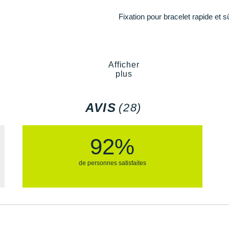
MARQ Commander (Gen 2) 
Fixation pour bracelet rapide et s
MARQ Driver
MARQ Driver Performance
MARQ Golfer
MARQ Golfer (Gen 2)
MARQ Golfer (Gen 2) - Car
Afficher
plus
quatix 5
quatix 5 Sapphire
quatix 6
AVIS
(28)
quatix 6 Titanium
quatix 7 - Edition Standard
quatix 7 Pro
92%
quatix 8 - 47 mm, AMOL
quatix 7 - Sapphire Edition
tactix 8 - 47 mm, AMOLE
de personnes satisfaites