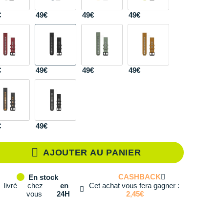
€
49€
49€
49€
€
49€
49€
49€
€
49€
AJOUTER AU PANIER
CASHBACK
En stock
livré
chez
en
Cet achat vous fera gagner :
vous
24H
2,45€