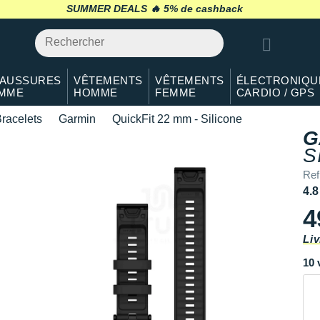
SUMMER DEALS 🔥
retour 30 jours
*
AUSSURES
VÊTEMENTS
VÊTEMENTS
ÉLECTRONIQU
MME
HOMME
FEMME
CARDIO / GPS
racelets
Garmin
QuickFit 22 mm - Silicone
G
S
Ref
4.8
4
Liv
10 