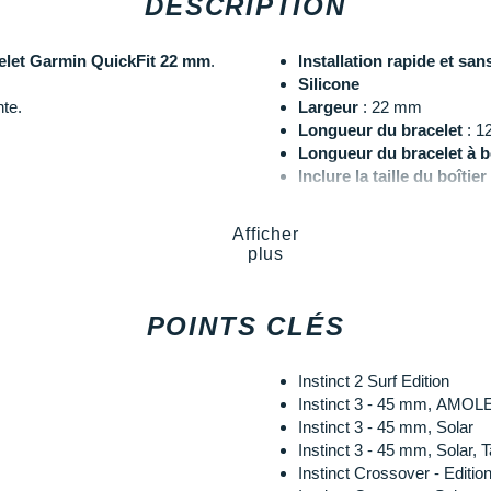
DESCRIPTION
elet Garmin QuickFit 22 mm
.
Installation rapide et sans
Silicone
nte.
Largeur
: 22 mm
Longueur du bracelet
: 
Longueur du bracelet à b
Inclure la taille du boît
Liste de tous les modèle
Afficher
plus
Les autres produits
Garmin
POINTS CLÉS
Instinct 2 Surf Edition
Instinct 3 - 45 mm, AMOL
Instinct 3 - 45 mm, Solar
Instinct 3 - 45 mm, Solar, T
Instinct Crossover - Editio