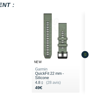
NT :
NEW
Garmin
QuickFit 22 mm -
Silicone
Noté 4.8 sur 5
4.8
(28 avis)
Vendu 49€
49€