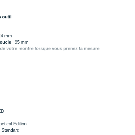
 outil
124 mm
oucle
: 95 mm
ier de votre montre lorsque vous prenez la mesure
s compatibles en description technique
ED
actical Edition
n Standard