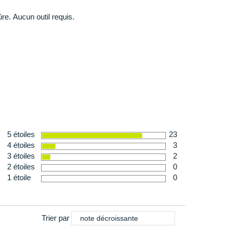
- Carbon Edition
ûre. Aucun outil requis.
 Edition
bon Edition
5 étoiles
23
ED
4 étoiles
3
3 étoiles
2
D
2 étoiles
0
1 étoile
0
Trier par
note décroissante