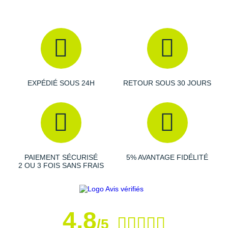
Suunto
Ta Energy
The North Face
Thuasne
EXPÉDIÉ SOUS 24H
RETOUR SOUS 30 JOURS
Under Armour
Withings
X-Bionic
X-Socks
PAIEMENT SÉCURISÉ
5% AVANTAGE FIDÉLITÉ
2 OU 3 FOIS SANS FRAIS
+ Voir toutes les marques
4,8
/5