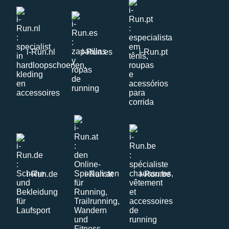
i-Run.nl
i-Run.es
i-Run.pt
i-Run.de
i-Run.at
i-Run.be