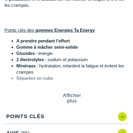
New Balance
PAR MARQUES
les crampes.
Nike
DÉSTOCKAGE
NNormal
Points clés des
gommes Energies Ta Energy
+ Voir tous les
accessoires
Odlo
A prendre pendant l'effort
Gomme à mâcher semi-solide
On-Running
Glucides
: énergie
2 électrolytes
: sodium et potassium
Orca
Minéraux
: hydratation, retardent la fatigue et évitent les
crampes
OVERSTIMS
Séparées en cube
Se transporte facilement
Patagonia
Stick de 30g soit 3 gommes
Afficher
Vegan
Petzl
plus
Utilisation recommandée :
Polar
Consommez une gomme toutes les 20 minutes afin d'alimenter
POINTS CLÉS
efficacement votre corps en énergie. À consommer
Puma
principalement pendant l'effort.
Chaque portion de 30g (3 gommes) apporte 97 calories.