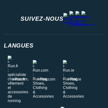
facebook
strava
youtube
instagram
SUIVEZ-NOUS
LANGUES
i-Run.fr
i-Run.com
i-Run.ie