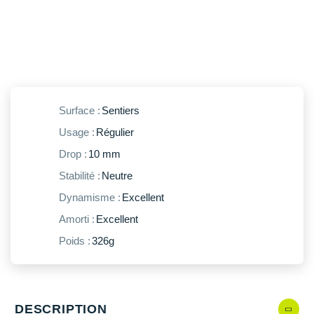
New Balance
PAR MARQUES
Nike
DÉSTOCKAGE
NNormal
+ Voir tous les
accessoires
Odlo
Surface :
Sentiers
On-Running
Usage :
Régulier
Orca
Drop :
10 mm
OVERSTIMS
Stabilité :
Neutre
Dynamisme :
Excellent
Patagonia
Amorti :
Excellent
Petzl
Poids :
326g
Polar
Puma
DESCRIPTION