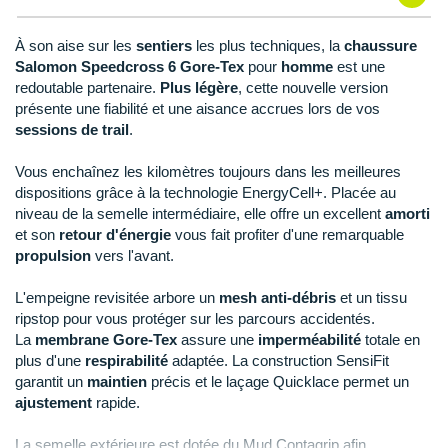
Raidlight
Reebok
À son aise sur les
sentiers
les plus techniques, la
chaussure
Salomon Speedcross 6 Gore-Tex
pour
homme
est une
Salomon
redoutable partenaire.
Plus légère
, cette nouvelle version
présente une fiabilité et une aisance accrues lors de vos
Saucony
sessions de trail
.
Saxx
Vous enchaînez les kilomètres toujours dans les meilleures
dispositions grâce à la technologie EnergyCell+. Placée au
Scarpa
niveau de la semelle intermédiaire, elle offre un excellent
amorti
et son
retour d'énergie
vous fait profiter d'une remarquable
Scott
propulsion
vers l'avant.
Shokz
L'empeigne revisitée arbore un
mesh anti-débris
et un tissu
ripstop pour vous protéger sur les parcours accidentés.
Sidas
La
membrane Gore-Tex
assure une
imperméabilité
totale en
plus d'une
respirabilité
adaptée. La construction SensiFit
Smoon
garantit un
maintien
précis et le laçage Quicklace permet un
ajustement
rapide.
Speedo
La semelle extérieure est dotée du Mud Contagrip afin