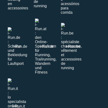
i-Run.de
i-Run.at
i-Run.be
i-Run.it