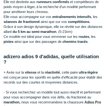
Raidlight
Elle est destinée aux
runneurs confirmés
et compétiteurs de
poids moyen à léger, à la recherche d'un modèle performant
Reebok
pour améliorer leurs chronos.
Elle vous accompagne sur vos
entraînements intensifs
, les
Salomon
séances de fractionné
ainsi que sur vos
compétitions
.
Grâce à son design dynamique, elle se révèle sur des distances
Saucony
allant
du 5 km au semi-marathon
. (5-21km)
Ce modèle est idéal pour vous emmener sur les
routes
, les
Saxx
pistes
ainsi que sur des passages de
chemins tracés
.
Scarpa
adizero adios 9 d'adidas, quelle utilisation
Scott
?
Shokz
+ Axée sur la
vitesse
et la
réactivité
, cette paire
ultra-légère
est conçue pour les sportifs en quête d'efficacité pour établir des
Sidas
records sur des courtes et moyennes distances.
Smoon
- Si vous recherchez un modèle tout aussi réactif et performant
pour vous accompagner dans vos défis, du fractionné au
Speedo
marathon,
nous vous recommandons la chaussure
Adios Pro