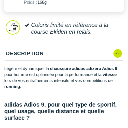
New Balance
Poids :
168g
PAR MARQUES
Nike
DÉSTOCKAGE
NNormal
Coloris limité en référence à la
course Ekiden en relais.
+ Voir tous les
accessoires
Odlo
On-Running
DESCRIPTION
Orca
Légère et dynamique, la
chaussure adidas adizero Adios 9
OVERSTIMS
pour homme est optimisée pour la performance et la
vitesse
lors de vos entraînements intensifs et vos compétitions de
Patagonia
running
.
Petzl
adidas Adios 9, pour quel type de sportif,
Polar
quel usage, quelle distance et quelle
surface ?
Puma