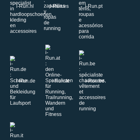
i-Run.nl
i-Run.es
i-Run.pt
i-Run.de
i-Run.at
i-Run.be