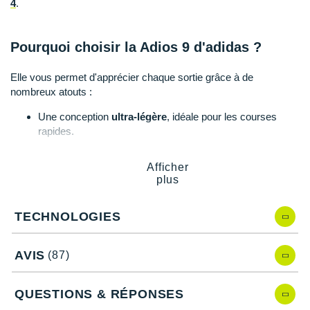
4
.
Suunto
Ta Energy
Pourquoi choisir la Adios 9 d'adidas ?
The North Face
Elle vous permet d'apprécier chaque sortie grâce à de
Thuasne
nombreux atouts :
Une conception
ultra-légère
, idéale pour les courses
Under Armour
rapides.
Un
amorti réactif
et une propulsion fluide qui améliore
Withings
l'efficacité de la course.
Afficher
Des transitions facilitées et un retour d'énergie puissant.
X-Bionic
plus
Un mesh tissé respirant et stretch.
X-Socks
Une conception éco-responsable : présence de
TECHNOLOGIES
matériaux recyclés
.
+ Voir toutes les marques
AVIS
(87)
adidas Adios 9, quelles nouveautés ?
QUESTIONS & RÉPONSES
Cette nouvelle version vient remplacer la
Adios 8
en proposant