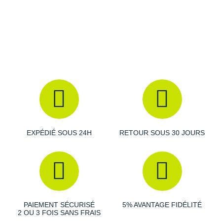
mousse capable d'absorber une partie des chocs et
garantit un excellent retour d'énergie.
Empeigne (partie supérieure qui enveloppe le pied)
:
Son mesh léger et respirant optimise la ventilation de l'air
et offre un maintien sûr, tout en réduisant les frictions.
Semelle extérieure
: D'une adhérence extrême, elle
garantit des transitions fluides et une bonne traction.
EXPÉDIÉ SOUS 24H
RETOUR SOUS 30 JOURS
Semelle amovible
Poids constaté chez i-Run : 217 g en taille 42
Cette version Woven se distingue par sa conception tissée au
niveau de l'empeigne pour un meilleur ajustement. Elle se veut
légèrement plus lourde que la version classique (+10 g).
PAIEMENT SÉCURISÉ
5% AVANTAGE FIDÉLITÉ
2 OU 3 FOIS SANS FRAIS
Les autres produits
adidas