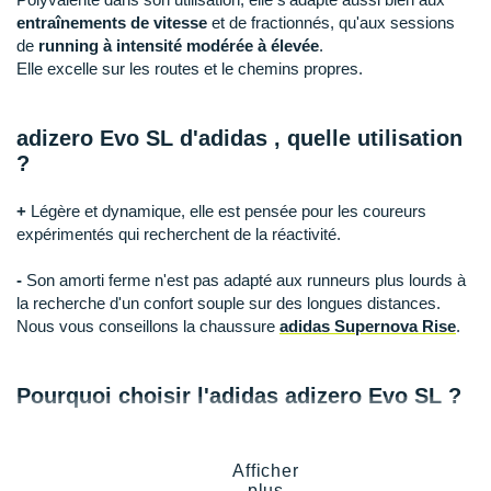
Raidlight
entraînements de vitesse
et de fractionnés, qu'aux sessions
de
running à intensité modérée à élevée
.
Reebok
Elle excelle sur les routes et le chemins propres.
Salomon
adizero Evo SL d'adidas
, quelle utilisation
Saucony
?
Saxx
+
Légère et dynamique, elle est pensée pour les coureurs
Scarpa
expérimentés qui recherchent de la réactivité.
Scott
-
Son amorti ferme n'est pas adapté aux runneurs plus lourds à
la recherche d'un confort souple sur des longues distances.
Shokz
Nous vous conseillons la chaussure
adidas Supernova Rise
.
Sidas
Pourquoi choisir l'adidas adizero Evo SL ?
Smoon
Vous profitez d'une bonne expérience de course grâce à ses
Speedo
atouts :
Afficher
plus