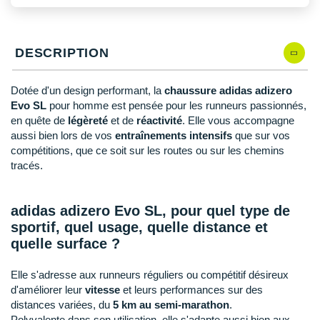
New Balance
PAR MARQUES
Nike
DÉSTOCKAGE
DESCRIPTION
NNormal
+ Voir tous les
accessoires
Odlo
Dotée d'un design performant, la
chaussure adidas adizero
Evo SL
pour homme est pensée pour les runneurs passionnés,
On-Running
en quête de
légèreté
et de
réactivité
. Elle vous accompagne
aussi bien lors de vos
entraînements intensifs
que sur vos
Orca
compétitions, que ce soit sur les routes ou sur les chemins
tracés.
OVERSTIMS
Patagonia
adidas adizero Evo SL, pour quel type de
sportif, quel usage, quelle distance et
Petzl
quelle surface ?
Polar
Elle s'adresse aux runneurs réguliers ou compétitif désireux
d'améliorer leur
vitesse
et leurs performances sur des
Puma
distances variées, du
5 km au semi-marathon
.
Polyvalente dans son utilisation, elle s'adapte aussi bien aux