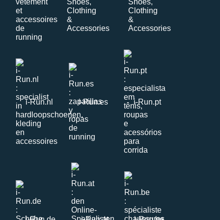
i-Run.nl
i-Run.es
i-Run.pt
i-Run.de
i-Run.at
i-Run.be