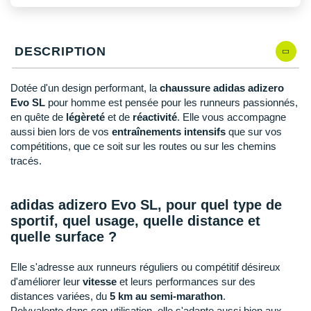
New Balance
PAR MARQUES
48
Modèles similaires en stock
Nike
DÉSTOCKAGE
DESCRIPTION
NNormal
+ Voir tous les
accessoires
Odlo
Dotée d'un design performant, la
chaussure adidas adizero
Evo SL
pour homme est pensée pour les runneurs passionnés,
On-Running
en quête de
légèreté
et de
réactivité
. Elle vous accompagne
aussi bien lors de vos
entraînements intensifs
que sur vos
Orca
compétitions, que ce soit sur les routes ou sur les chemins
tracés.
OVERSTIMS
Patagonia
adidas adizero Evo SL, pour quel type de
sportif, quel usage, quelle distance et
Petzl
quelle surface ?
Polar
Elle s'adresse aux runneurs réguliers ou compétitif désireux
d'améliorer leur
vitesse
et leurs performances sur des
Puma
distances variées, du
5 km au semi-marathon
.
Polyvalente dans son utilisation, elle s'adapte aussi bien aux