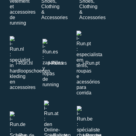
i-Run.nl
i-Run.es
i-Run.pt
i-Run.de
i-Run.at
i-Run.be