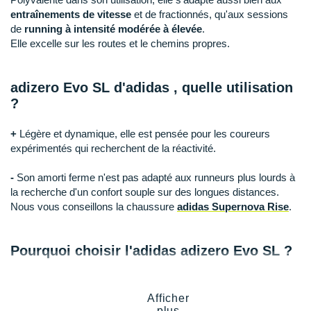
Raidlight
entraînements de vitesse
et de fractionnés, qu'aux sessions
de
running à intensité modérée à élevée
.
Reebok
Elle excelle sur les routes et le chemins propres.
Salomon
adizero Evo SL d'adidas
, quelle utilisation
Saucony
?
Saxx
+
Légère et dynamique, elle est pensée pour les coureurs
Scarpa
expérimentés qui recherchent de la réactivité.
Scott
-
Son amorti ferme n'est pas adapté aux runneurs plus lourds à
la recherche d'un confort souple sur des longues distances.
Shokz
Nous vous conseillons la chaussure
adidas Supernova Rise
.
Sidas
Pourquoi choisir l'adidas adizero Evo SL ?
Smoon
Vous profitez d'une bonne expérience de course grâce à ses
Speedo
atouts :
Afficher
plus