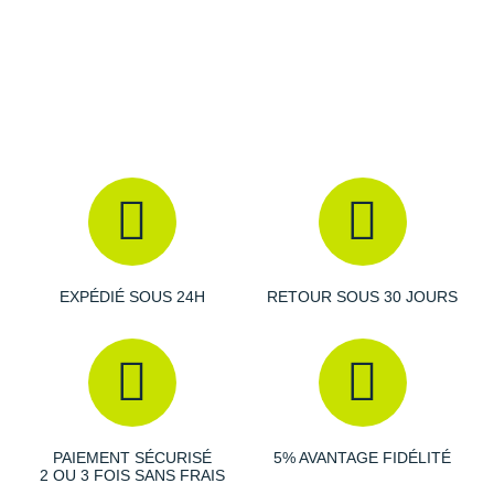
mousse capable d'absorber une partie des chocs et
garantit un excellent retour d'énergie.
Empeigne (partie supérieure qui enveloppe le pied)
:
Son mesh léger et respirant optimise la ventilation de l'air
et offre un maintien sûr, tout en réduisant les frictions.
Semelle extérieure
: D'une adhérence extrême, elle
garantit des transitions fluides et une bonne traction.
EXPÉDIÉ SOUS 24H
RETOUR SOUS 30 JOURS
Semelle amovible
Poids constaté chez i-Run : 217 g en taille 42
Cette version Woven se distingue par sa conception tissée au
niveau de l'empeigne pour un meilleur ajustement. Elle se veut
légèrement plus lourde que la version classique (+10 g).
PAIEMENT SÉCURISÉ
5% AVANTAGE FIDÉLITÉ
2 OU 3 FOIS SANS FRAIS
Les autres produits
adidas