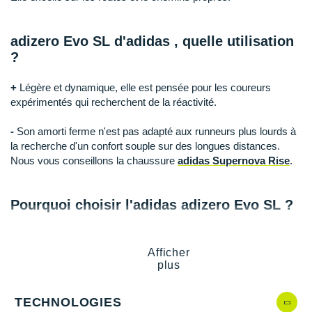
Suunto
Ta Energy
adizero Evo SL d'adidas
, quelle utilisation
?
The North Face
+
Légère et dynamique, elle est pensée pour les coureurs
Thuasne
expérimentés qui recherchent de la réactivité.
Under Armour
-
Son amorti ferme n'est pas adapté aux runneurs plus lourds à
la recherche d'un confort souple sur des longues distances.
Withings
Nous vous conseillons la chaussure
adidas Supernova Rise
.
X-Bionic
Pourquoi choisir l'adidas adizero Evo SL ?
X-Socks
Vous profitez d'une bonne expérience de course grâce à ses
+ Voir toutes les marques
atouts :
Afficher
plus
Modèle
léger
et réactif qui
maximise la vitesse
sans
sacrifier le confort.
TECHNOLOGIES
Dynamique et
agile à n'importe quel rythme
.