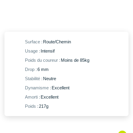
New Balance
PAR MARQUES
Nike
DÉSTOCKAGE
NNormal
+ Voir tous les
accessoires
Odlo
Surface :
Route/Chemin
On-Running
Usage :
Intensif
Poids du coureur :
Moins de 85kg
Orca
Drop :
6 mm
OVERSTIMS
Stabilité :
Neutre
Patagonia
Dynamisme :
Excellent
Amorti :
Excellent
Petzl
Poids :
217g
Polar
Puma