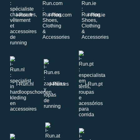
i-Run.fr
i-Run.com
i-Run.ie
i-Run.nl
i-Run.es
i-Run.pt