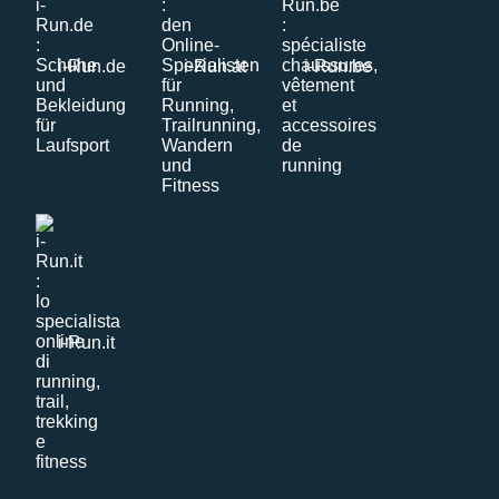
i-Run.de
i-Run.at
i-Run.be
i-Run.it