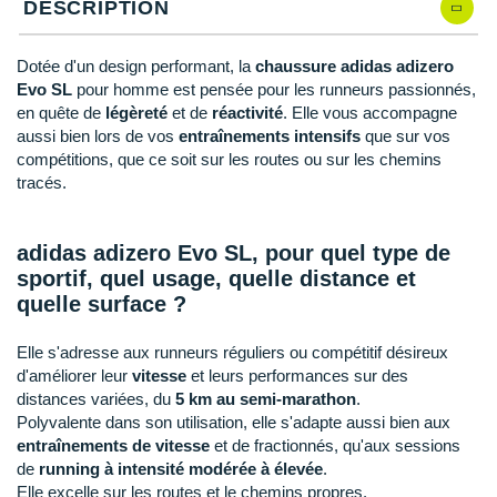
Raidlight
DESCRIPTION
Reebok
Dotée d'un design performant, la
chaussure adidas adizero
Evo SL
pour homme est pensée pour les runneurs passionnés,
Salomon
en quête de
légèreté
et de
réactivité
. Elle vous accompagne
aussi bien lors de vos
entraînements intensifs
que sur vos
Saucony
compétitions, que ce soit sur les routes ou sur les chemins
tracés.
Saxx
Scarpa
adidas adizero Evo SL, pour quel type de
sportif, quel usage, quelle distance et
Scott
quelle surface ?
Shokz
Elle s'adresse aux runneurs réguliers ou compétitif désireux
Sidas
d'améliorer leur
vitesse
et leurs performances sur des
distances variées, du
5 km au semi-marathon
.
Smoon
Polyvalente dans son utilisation, elle s'adapte aussi bien aux
entraînements de vitesse
et de fractionnés, qu'aux sessions
Speedo
de
running à intensité modérée à élevée
.
Elle excelle sur les routes et le chemins propres.