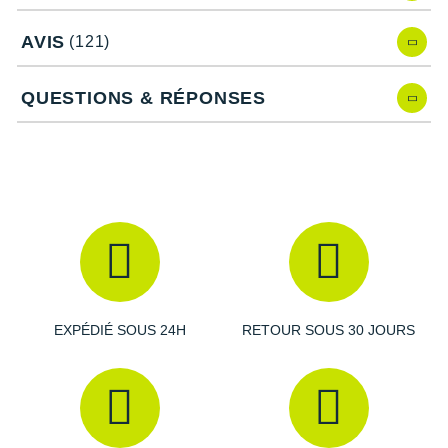
Une
polyvalence
qui s’adapte à une large gamme
d'entraînements.
AVIS
(121)
Un amorti performant qui offre un
retour d'énergie
puissant
.
Une conception stable qui assure un
maintien sécurisé
QUESTIONS & RÉPONSES
tout au long de la course.
Un
design performant
qui inspire la motivation.
Caractéristiques de la chaussure de
running adizero Evo SL d'adidas
Drop
: 6 mm.
EXPÉDIÉ SOUS 24H
RETOUR SOUS 30 JOURS
Amorti
: Réactive, la semelle intermédiaire se dote d'une
mousse capable d'absorber une partie des chocs et
garantit un excellent retour d'énergie.