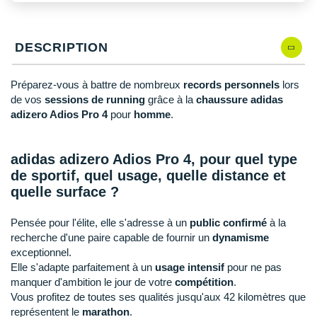
New Balance
PAR MARQUES
Nike
DÉSTOCKAGE
DESCRIPTION
NNormal
Préparez-vous à battre de nombreux
records personnels
lors
+ Voir tous les
accessoires
Odlo
de vos
sessions de running
grâce à la
chaussure adidas
adizero Adios Pro 4
pour
homme
.
On-Running
Orca
adidas adizero Adios Pro 4, pour quel type
de sportif, quel usage, quelle distance et
OVERSTIMS
quelle surface ?
Patagonia
Pensée pour l'élite, elle s'adresse à un
public confirmé
à la
Petzl
recherche d'une paire capable de fournir un
dynamisme
exceptionnel.
Polar
Elle s'adapte parfaitement à un
usage intensif
pour ne pas
manquer d'ambition le jour de votre
compétition
.
Puma
Vous profitez de toutes ses qualités jusqu'aux 42 kilomètres que
représentent le
marathon
.