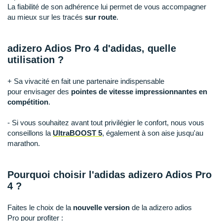
Raidlight
La fiabilité de son adhérence lui permet de vous accompagner
au mieux sur les tracés
sur route
.
Reebok
Salomon
adizero Adios Pro 4 d'adidas, quelle
utilisation ?
Saucony
+ Sa vivacité en fait une partenaire indispensable
Saxx
pour envisager des
pointes de vitesse impressionnantes en
compétition
.
Scarpa
- Si vous souhaitez avant tout privilégier le confort, nous vous
Scott
conseillons la
UltraBOOST 5
, également à son aise jusqu'au
marathon.
Shokz
Sidas
Pourquoi choisir l'adidas adizero Adios Pro
Smoon
4 ?
Speedo
Faites le choix de la
nouvelle version
de la adizero adios
Pro pour profiter :