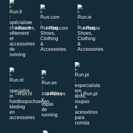
i-Run.fr
i-Run.com
i-Run.ie
i-Run.nl
i-Run.es
i-Run.pt