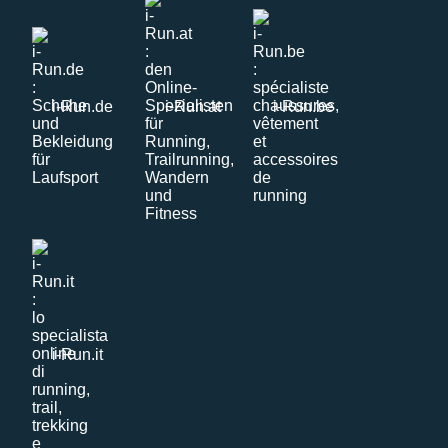
i-Run.de
i-Run.at
i-Run.be
i-Run.it