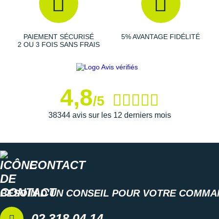
Semelle extérieure
: conçue avec deux technologies
PAIEMENT SÉCURISÉ
5% AVANTAGE FIDÉLITÉ
différentes et avec des empiècements spécialement
2 OU 3 FOIS SANS FRAIS
placés pour plus d'
adhérence
, elle allie idéalement
fiabilité
et
légèreté
.
4,8
/5
Semelle intérieure amovible
Poids constaté chez i-Run : 193 g en taille 42
38344 avis sur les 12 derniers mois
Les autres produits
adidas
CONTACT
BESOIN D'UN CONSEIL POUR VOTRE COMMA
02 318 04 14