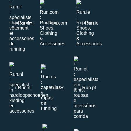
i-Run.fr
i-Run.com
i-Run.ie
i-Run.nl
i-Run.es
i-Run.pt