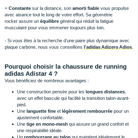
Raidlight
+
Constante
sur la distance, son
amorti fiable
vous propulse
Reebok
avec aisance tout le long de votre effort. Sa géométrie
rocker assure un
équilibre
général qui réduit la fatigue
Salomon
musculaire pour vous emmener toujours plus loin.
Saucony
- Si vous êtes à la recherche d'une paire plus dynamique avec
plaque carbone, nous vous conseillons
l'adidas Adizero Adios
.
Saxx
Scarpa
Pourquoi choisir la chaussure de running
adidas Adistar 4 ?
Scott
Vous bénéficiez de nombreux avantages :
Shokz
Une construction pensée pour les
longues distances
,
avec un effet bascule qui facilité la transition talon-avant-
Sidas
pied.
Une
languette fine
et
légèrement rembourrée
pour un
Smoon
ajustement confortable.
Une
tige en mono-mesh
qui assure un grand confort et
Speedo
une respirabilité idéale.
Un
rembourrage au talon
qui maintient idéalement le