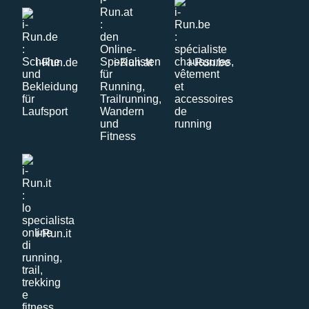
i-Run.de
i-Run.at
i-Run.be
i-Run.it