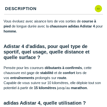
New Balance
PAR MARQUES
DESCRIPTION
Nike
DÉSTOCKAGE
NNormal
Vous évoluez avec aisance lors de vos sorties de
course à
pied
de longue durée avec la
chaussure adidas Adistar 4
pour
+ Voir tous les
accessoires
Odlo
homme
.
On-Running
Adistar 4 d'adidas, pour quel type de
Orca
sportif, quel usage, quelle distance et
quelle surface ?
OVERSTIMS
Pensée pour les coureurs
débutants à confirmés
, cette
Patagonia
chaussure est gage de
stabilité
et de
confort
lors de
vos
entraînements
prolongés sur
route
.
Petzl
Capable de vous suivre sur 10 kilomètres, elle déploie tout son
potentiel à partir de
15 kilomètres
jusqu'au
marathon
.
Polar
Puma
adidas Adistar 4, quelle utilisation ?