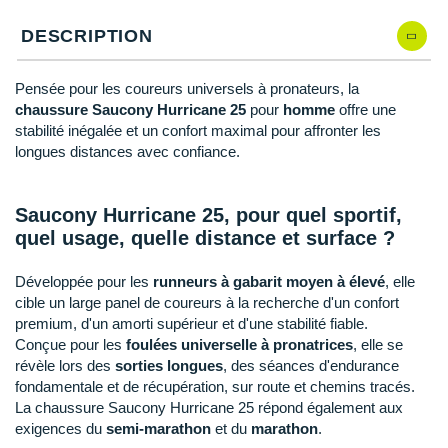
New Balance
PAR MARQUES
DESCRIPTION
Nike
DÉSTOCKAGE
NNormal
Pensée pour les coureurs universels à pronateurs, la
chaussure Saucony Hurricane 25
pour
homme
offre une
+ Voir tous les
accessoires
Odlo
stabilité inégalée et un confort maximal pour affronter les
longues distances avec confiance.
On-Running
Orca
Saucony Hurricane 25, pour quel sportif,
quel usage, quelle distance et surface ?
OVERSTIMS
Développée pour les
runneurs à gabarit moyen à élevé
, elle
Patagonia
cible un large panel de coureurs à la recherche d'un confort
premium, d'un amorti supérieur et d'une stabilité fiable.
Petzl
Conçue pour les
foulées universelle à pronatrices
, elle se
révèle lors des
sorties longues
, des séances d'endurance
Polar
fondamentale et de récupération, sur route et chemins tracés.
La chaussure Saucony Hurricane 25 répond également aux
Puma
exigences du
semi-marathon
et du
marathon
.