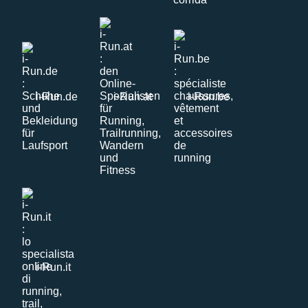
i-Run.de
i-Run.at
i-Run.be
i-Run.it