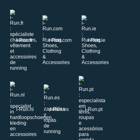
i-Run.fr
i-Run.com
i-Run.ie
i-Run.nl
i-Run.es
i-Run.pt