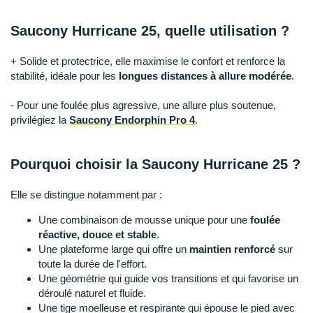
Raidlight
Saucony Hurricane 25, quelle utilisation ?
Reebok
Salomon
+ Solide et protectrice, elle maximise le confort et renforce la
stabilité, idéale pour les
longues distances à allure modérée
.
Saucony
- Pour une foulée plus agressive, une allure plus soutenue,
Saxx
privilégiez la
Saucony Endorphin Pro 4
.
Scarpa
Pourquoi choisir la Saucony Hurricane 25 ?
Scott
Elle se distingue notamment par :
Shokz
Une combinaison de mousse unique pour une
foulée
Sidas
réactive, douce et stable
.
Une plateforme large qui offre un
maintien renforcé
sur
Smoon
toute la durée de l'effort.
Une géométrie qui guide vos transitions et qui favorise un
Speedo
déroulé naturel et fluide.
Une tige moelleuse et respirante qui épouse le pied avec