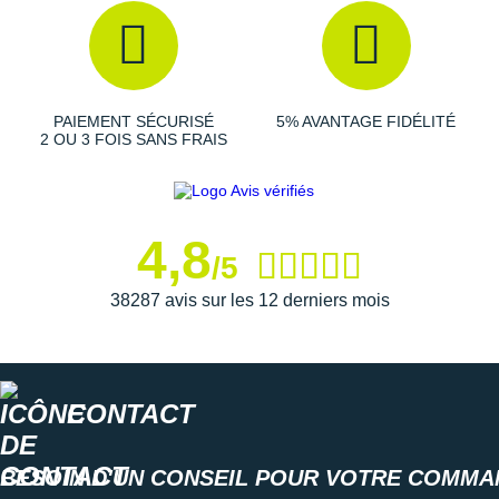
pied)
: la maille technique, respirante et douce s'adapte à
la morphologie du pied. La construction sans couture
limite les points de pression. Le col du talon se veut
moelleux et profilé pour un
ajustement confortable et
sécurisé
.
PAIEMENT SÉCURISÉ
5% AVANTAGE FIDÉLITÉ
2 OU 3 FOIS SANS FRAIS
Semelle extérieure
: le caoutchouc carbone est placé
stratégiquement sur les zones d'usure pour une
adhérence fiable et durable. Elle assure une
flexibilité
4,8
maîtrisée et une excellente traction
, sur sol sec ou
/5
mouillé.
38287 avis sur les 12 derniers mois
Contient des matériaux recyclés
Semelle intérieure amovible
Poids constaté chez i-Run : 281g en taille 42
CONTACT
Les autres produits
Saucony
BESOIN D'UN CONSEIL POUR VOTRE COMMA