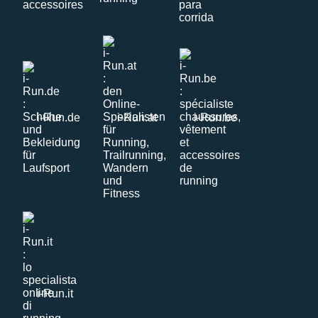
i-Run.de
i-Run.at
i-Run.be
i-Run.it