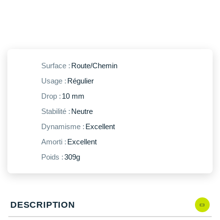
New Balance
PAR MARQUES
Nike
DÉSTOCKAGE
NNormal
+ Voir tous les
accessoires
Odlo
Surface :
Route/Chemin
Usage :
Régulier
On-Running
Drop :
10 mm
Orca
Stabilité :
Neutre
OVERSTIMS
Dynamisme :
Excellent
Patagonia
Amorti :
Excellent
Poids :
309g
Petzl
Polar
Puma
DESCRIPTION