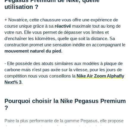
Pegasus Premium de Nike, quelle
Suunto
utilisation ?
Ta Energy
+ Novatrice, cette chaussure vous offre une expérience de
course unique grâce à sa
réactivé
maximale tout au long de
The North Face
votre run. Elle vous permet de dépasser vos limites et
d’enchaîner les kilomètres, quelle que soit la distance. Sa
Thuasne
construction promet une sensation inédite en accompagnant le
Under Armour
mouvement naturel du pied
.
Withings
- Elle possède des atouts similaires aux modèles à plaque de
carbone mais n'est pas axée sur la vitesse, pour les jours de
X-Bionic
compétition nous vous conseillons la
Nike Air Zoom Alphafly
Next% 3
.
X-Socks
Pourquoi choisir la Nike Pegasus Premium
+ Voir toutes les marques
?
Paire la plus performante de la gamme Pegasus, elle propose
de nombreux avantages grâce à ses atouts techniques :