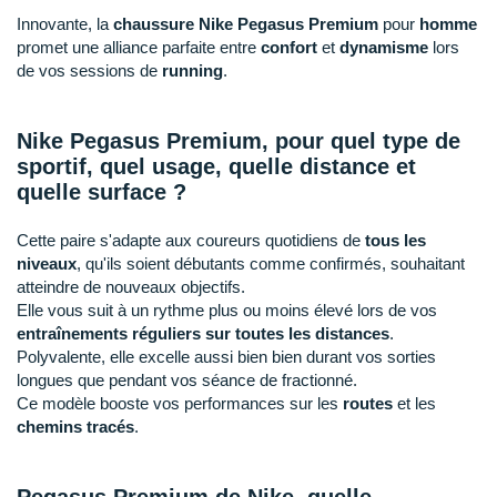
Raidlight
Innovante, la
chaussure Nike Pegasus Premium
pour
homme
promet une alliance parfaite entre
confort
et
dynamisme
lors
Reebok
de vos sessions de
running
.
Salomon
Nike Pegasus Premium, pour quel type de
Saucony
sportif, quel usage, quelle distance et
Saxx
quelle surface ?
Scarpa
Cette paire s'adapte aux coureurs quotidiens de
tous les
niveaux
, qu'ils soient débutants comme confirmés, souhaitant
Scott
atteindre de nouveaux objectifs.
Elle vous suit à un rythme plus ou moins élevé lors de vos
Shokz
entraînements réguliers sur toutes les distances
.
Polyvalente, elle excelle aussi bien bien durant vos sorties
Sidas
longues que pendant vos séance de fractionné.
Ce modèle booste vos performances sur les
routes
et les
Smoon
chemins tracés
.
Speedo