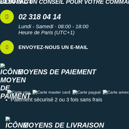
BESOIN D'UN CONSEIL POUR VOTRE COMMA
Semelle extérieure
: Gage de
durabilité
et d'adhérence,
02 318 04 14
son caoutchouc assure une
traction
sans faille sur les
surfaces sèches et mouillées.
Lundi - Samedi · 08:00 - 18:00
Heure de Paris (UTC+1)
Semelle intérieure amovible
ENVOYEZ-NOUS UN E-MAIL
Éléments réfléchissants : visibilité
Poids constaté chez i-Run : 309 g en taille 42
MOYENS DE PAIEMENT
Les autres produits
Nike
Carte visa
Carte master card
Carte paypal
Carte amex
Paiement sécurisé 2 ou 3 fois sans frais
MOYENS DE LIVRAISON