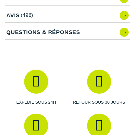
elle possède :
2 mm de stack supplémentaires
au niveau de la semelle
AVIS
(496)
intermédiaire pour améliorer l'amorti, le confort et la
réactivité.
Une empeigne retravaillée avec un nouveau mesh pour
QUESTIONS & RÉPONSES
un ajustement plus précis et une respirabilité maximale.
Caractéristiques de la chaussure Gel-
Nimbus 27
Drop
: 8 mm
EXPÉDIÉ SOUS 24H
RETOUR SOUS 30 JOURS
Amorti
: avec 2 mm de stack supplémentaire et sa
capsule de PureGel au talon, la semelle intermédiaire
offre une
excellente absorption
des chocs et des
atterrissages doux. Sa mousse et sa géométrie favorisent
le
dynamisme
et des transitions fluides.