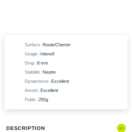
New Balance
PAR MARQUES
Nike
DÉSTOCKAGE
NNormal
+ Voir tous les
accessoires
Odlo
Surface :
Route/Chemin
On-Running
Usage :
Intensif
Orca
Drop :
8 mm
Stabilité :
Neutre
OVERSTIMS
Dynamisme :
Excellent
Patagonia
Amorti :
Excellent
Petzl
Poids :
292g
Polar
Puma
DESCRIPTION