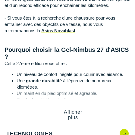
Suunto
et d'un rebond efficace pour enchaîner les kilomètres.
Ta Energy
- Si vous êtes à la recherche d'une chaussure pour vous
entraîner avec des objectifs de vitesse, nous vous
The North Face
recommandons la
Asics Novablast
.
Thuasne
Pourquoi choisir la Gel-Nimbus 27 d'ASICS
Under Armour
?
Cette 27ème édition vous offre :
Withings
Un niveau de confort inégalé pour courir avec aisance.
X-Bionic
Une
grande durabilité
à l'épreuve de nombreux
kilomètres.
X-Socks
Un maintien du pied optimisé et agréable.
Des foulées fluides et efficaces.
+ Voir toutes les marques
Afficher
plus
Gel-Nimbus 27, quelles nouveautés ?
En comparaison avec la dernière version, la
Gel-Nimbus 26,
TECHNOLOGIES