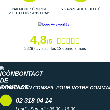
PAIEMENT SÉCURISÉ
5% AVANTAGE FIDÉLITÉ
2 OU 3 FOIS SANS FRAIS
Empeigne (partie supérieure qui enveloppe votre
pied)
: revue pour
perfectionner son confort
, elle se
compose d'un mesh technique respirant et d'un col
enveloppant. L'ensemble maintient votre pied en place et
4,8
promet une liberté de mouvement optimale.
/5
38287 avis sur les 12 derniers mois
Semelle extérieure
: son caoutchouc résistant garantit
une
adhérence
infaillible sur les surfaces sèches ou
mouillées.
CONTACT
Semelle intérieure amovible
BESOIN D'UN CONSEIL POUR VOTRE COMMA
Poids constaté chez i-Run : 292 g en taille 42
Toutes les
Asics Gel Nimbus 27
en stock sur i-Run.
02 318 04 14
Les autres produits
Asics
Lundi - Samedi · 08:00 - 18:00