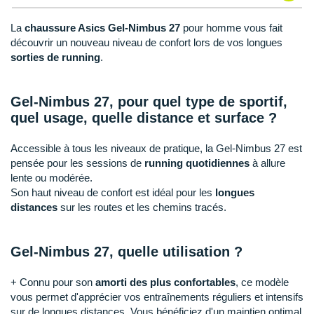
Raidlight
La
chaussure Asics Gel-Nimbus 27
pour homme vous fait
Reebok
découvrir un nouveau niveau de confort lors de vos longues
sorties de running
.
Salomon
Saucony
Gel-Nimbus 27, pour quel type de sportif,
quel usage, quelle distance et surface ?
Saxx
Scarpa
Accessible à tous les niveaux de pratique, la Gel-Nimbus 27 est
pensée pour les sessions de
running quotidiennes
à allure
Scott
lente ou modérée.
Son haut niveau de confort est idéal pour les
longues
Shokz
distances
sur les routes et les chemins tracés.
Sidas
Gel-Nimbus 27, quelle utilisation ?
Smoon
+ Connu pour son
amorti des plus confortables
, ce modèle
Speedo
vous permet d'apprécier vos entraînements réguliers et intensifs
sur de longues distances. Vous bénéficiez d'un maintien optimal