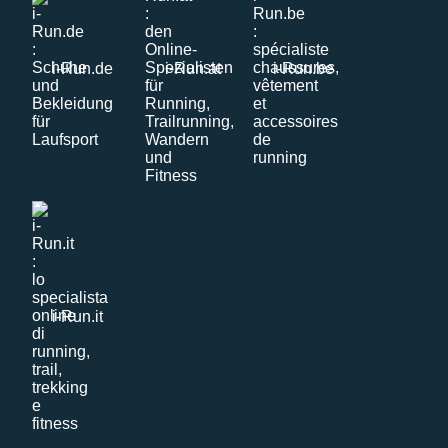
i-Run.de
i-Run.at
i-Run.be
i-Run.it