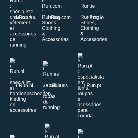
i-Run.fr
i-Run.com
i-Run.ie
i-Run.nl
i-Run.es
i-Run.pt