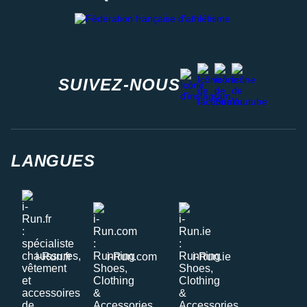
Fédération française d'athlétisme
facebook
strava
youtube
instagram
SUIVEZ-NOUS
LANGUES
i-Run.fr
i-Run.com
i-Run.ie