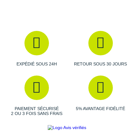
Suunto
Ta Energy
The North Face
Thuasne
Under Armour
EXPÉDIÉ SOUS 24H
RETOUR SOUS 30 JOURS
Withings
X-Bionic
X-Socks
+ Voir toutes les marques
PAIEMENT SÉCURISÉ
5% AVANTAGE FIDÉLITÉ
2 OU 3 FOIS SANS FRAIS