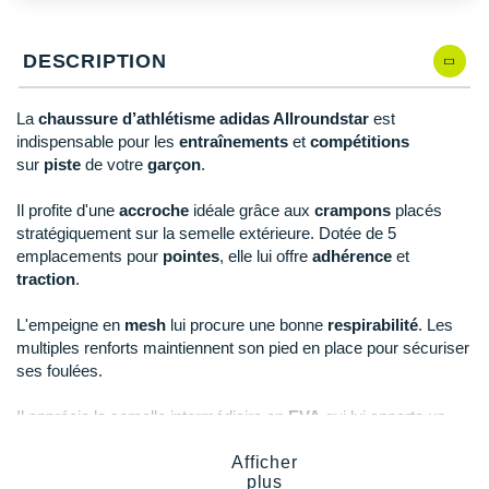
New Balance
PAR MARQUES
Nike
DESCRIPTION
DÉSTOCKAGE
NNormal
La
chaussure d’athlétisme adidas Allroundstar
est
+ Voir tous les
accessoires
Odlo
indispensable pour les
entraînements
et
compétitions
sur
piste
de votre
garçon
.
On-Running
Il profite d'une
accroche
idéale grâce aux
crampons
placés
Orca
stratégiquement sur la semelle extérieure. Dotée de 5
emplacements pour
pointes
, elle lui offre
adhérence
et
OVERSTIMS
traction
.
Patagonia
L'empeigne en
mesh
lui procure une bonne
respirabilité
. Les
multiples renforts maintiennent son pied en place pour sécuriser
Petzl
ses foulées.
Polar
Il apprécie la semelle intermédiaire en
EVA
qui lui apporte un
amorti
aussi léger. L'impact des chocs est absorbé pour
Puma
soulager ses articulations.
Afficher
plus