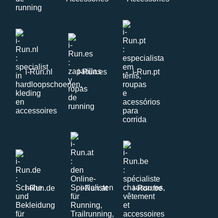
i-Run.nl
i-Run.es
i-Run.pt
i-Run.de
i-Run.at
i-Run.be