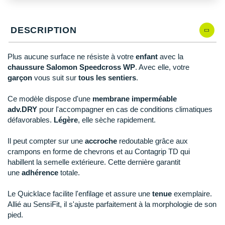
New Balance
PAR MARQUES
Nike
DESCRIPTION
DÉSTOCKAGE
NNormal
Plus aucune surface ne résiste à votre
enfant
avec la
+ Voir tous les
accessoires
Odlo
chaussure Salomon Speedcross WP
. Avec elle, votre
garçon
vous suit sur
tous les sentiers
.
On-Running
Ce modèle dispose d'une
membrane imperméable
Orca
adv.DRY
pour l'accompagner en cas de conditions climatiques
défavorables.
Légère
, elle sèche rapidement.
OVERSTIMS
Il peut compter sur une
accroche
redoutable grâce aux
Patagonia
crampons en forme de chevrons et au Contagrip TD qui
habillent la semelle extérieure. Cette dernière garantit
Petzl
une
adhérence
totale.
Polar
Le Quicklace facilite l'enfilage et assure une
tenue
exemplaire.
Allié au SensiFit, il s'ajuste parfaitement à la morphologie de son
Puma
pied.