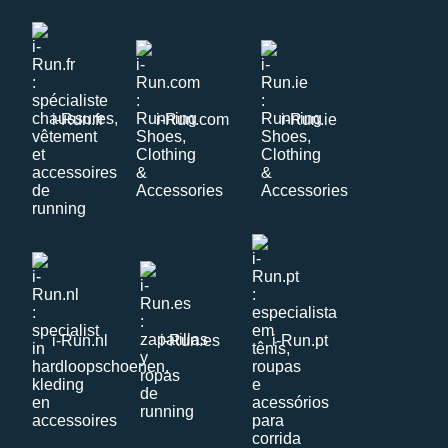
i-Run.fr
i-Run.com
i-Run.ie
i-Run.nl
i-Run.es
i-Run.pt