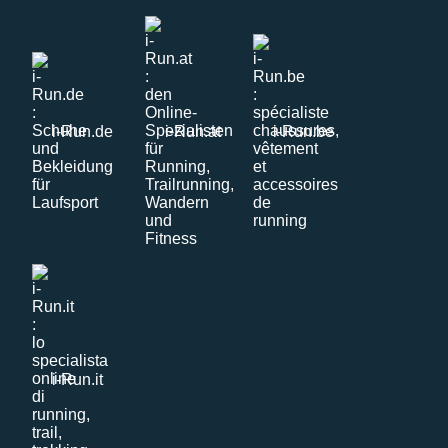
i-Run.de
i-Run.at
i-Run.be
i-Run.it