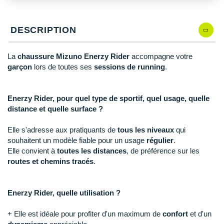
New Balance
PAR MARQUES
Nike
DESCRIPTION
DÉSTOCKAGE
NNormal
La
chaussure Mizuno Enerzy Rider
accompagne votre
+ Voir tous les
accessoires
Odlo
garçon
lors de toutes ses
sessions de running
.
On-Running
Enerzy Rider, pour quel type de sportif, quel usage, quelle
Orca
distance et quelle surface ?
OVERSTIMS
Elle s'adresse aux pratiquants de
tous les niveaux
qui
souhaitent un modèle fiable pour un usage
régulier
.
Patagonia
Elle convient à
toutes les distances
, de préférence sur les
routes et chemins tracés
.
Petzl
Polar
Enerzy Rider, quelle utilisation ?
Puma
+ Elle est idéale pour profiter d'un maximum de
confort
et d'un