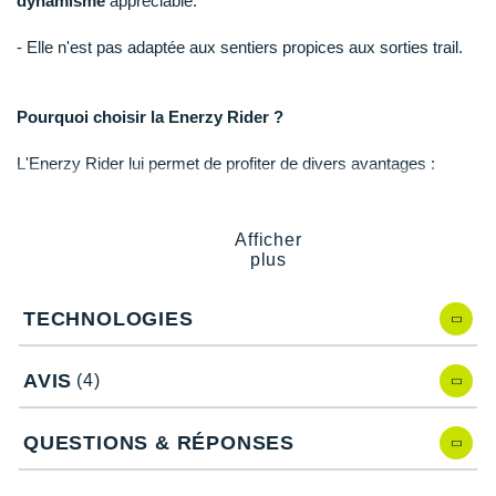
dynamisme
appréciable.
Raidlight
- Elle n'est pas adaptée aux sentiers propices aux sorties trail.
Reebok
Salomon
Pourquoi choisir la Enerzy Rider ?
Saucony
L'Enerzy Rider lui permet de profiter de divers avantages :
Saxx
Un amorti de qualité.
Un
retour d'énergie
bienvenu.
Scarpa
Afficher
plus
Scott
Caractéristiques de la Enerzy Rider
TECHNOLOGIES
Shokz
Sidas
Drop
: 9.5 mm.
AVIS
(4)
Smoon
QUESTIONS & RÉPONSES
Amorti
: la semelle intermédiaire dispose d'une mousse
Speedo
capable de
limiter les effets néfastes liés aux contacts