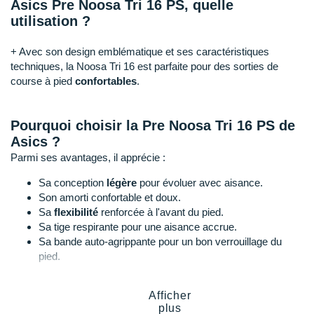
Raidlight
Asics Pre Noosa Tri 16 PS, quelle
utilisation ?
Reebok
+ Avec son design emblématique et ses caractéristiques
Salomon
techniques, la Noosa Tri 16 est parfaite pour des sorties de
course à pied
confortables
.
Saucony
Saxx
Pourquoi choisir la Pre Noosa Tri 16 PS de
Asics ?
Scarpa
Parmi ses avantages, il apprécie :
Scott
Sa conception
légère
pour évoluer avec aisance.
Son amorti confortable et doux.
Shokz
Sa
flexibilité
renforcée à l'avant du pied.
Sa tige respirante pour une aisance accrue.
Sidas
Sa bande auto-agrippante pour un bon verrouillage du
pied.
Smoon
Sa semelle extérieure
durable
.
Speedo
Afficher
plus