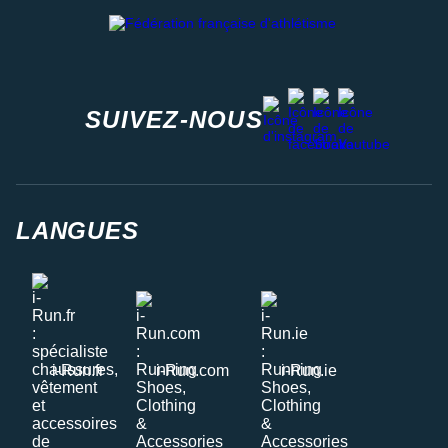
Fédération française d'athlétisme
facebook
strava
youtube
instagram
SUIVEZ-NOUS
LANGUES
i-Run.fr
i-Run.com
i-Run.ie