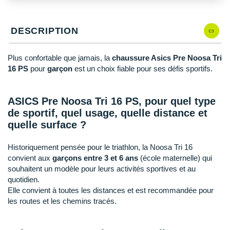
New Balance
PAR MARQUES
Nike
DESCRIPTION
DÉSTOCKAGE
NNormal
Plus confortable que jamais, la
chaussure Asics Pre Noosa Tri
+ Voir tous les
accessoires
Odlo
16 PS
pour
garçon
est un choix fiable pour ses défis sportifs.
On-Running
ASICS Pre Noosa Tri 16 PS, pour quel type
Orca
de sportif, quel usage, quelle distance et
quelle surface ?
OVERSTIMS
Historiquement pensée pour le triathlon, la Noosa Tri 16
Patagonia
convient aux
garçons entre 3 et 6 ans
(école maternelle) qui
souhaitent un modèle pour leurs activités sportives et au
Petzl
quotidien.
Polar
Elle convient à toutes les distances et est recommandée pour
les routes et les chemins tracés.
Puma