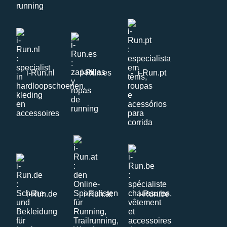
i-Run.nl
i-Run.es
i-Run.pt
i-Run.de
i-Run.at
i-Run.be