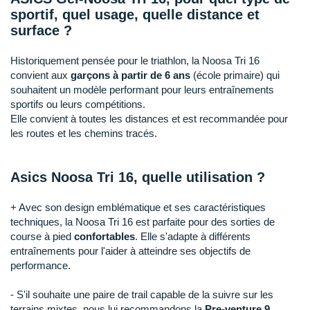
Raidlight
sportif, quel usage, quelle distance et
surface ?
Reebok
Salomon
Historiquement pensée pour le triathlon, la Noosa Tri 16
convient aux
garçons à partir de 6 ans
(école primaire) qui
Saucony
souhaitent un modèle performant pour leurs entraînements
sportifs ou leurs compétitions.
Saxx
Elle convient à toutes les distances et est recommandée pour
les routes et les chemins tracés.
Scarpa
Scott
Asics Noosa Tri 16, quelle utilisation ?
Shokz
+ Avec son design emblématique et ses caractéristiques
techniques, la Noosa Tri 16 est parfaite pour des sorties de
Sidas
course à pied
confortables
. Elle s'adapte à différents
entraînements pour l'aider à atteindre ses objectifs de
Smoon
performance.
Speedo
- S'il souhaite une paire de trail capable de la suivre sur les
terrains mixtes, nous lui recommandons la
Pre-venture 9
.