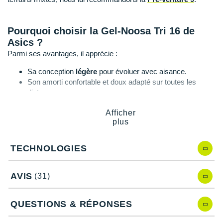
Suunto
Ta Energy
Pourquoi choisir la Gel-Noosa Tri 16 de
Asics ?
The North Face
Parmi ses avantages, il apprécie :
Thuasne
Sa conception
légère
pour évoluer avec aisance.
Son amorti confortable et doux adapté sur toutes les
Under Armour
distances.
Sa
flexibilité
renforcée à l'avant du pied.
Withings
Afficher
Sa tige respirante pour une aisance accrue.
plus
Sa semelle extérieure
durable
.
X-Bionic
X-Socks
TECHNOLOGIES
Noosa Tri 16 de ASICS, quelles nouveautés
+ Voir toutes les marques
?
AVIS
(31)
En comparaison avec la version précédente, la
Gel-Noosa Tri
15
, elle possède :
QUESTIONS & RÉPONSES
Un nouveau mesh plus résistant.