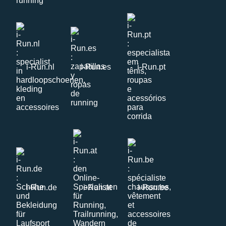
i-Run.nl
i-Run.es
i-Run.pt
i-Run.de
i-Run.at
i-Run.be