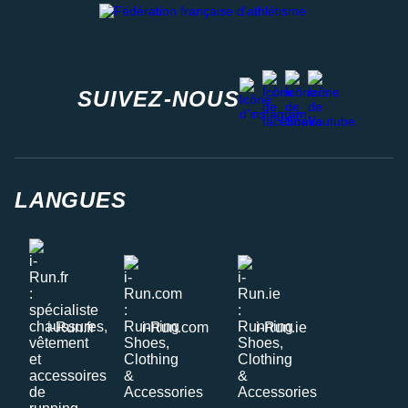
facebook
strava
youtube
instagram
SUIVEZ-NOUS
LANGUES
i-Run.fr
i-Run.com
i-Run.ie