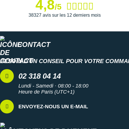
4,8
ajustement exemplaire et une
respirabilité
optimale
/5
pendant ses efforts les plus intenses.
38327 avis sur les 12 derniers mois
Semelle extérieure
: Il bénéficie d'une excellente
adhérence
sur le bitume et les chemins tracés grâce à
son revêtement en caoutchouc durable.
CONTACT
BESOIN D'UN CONSEIL POUR VOTRE COMMA
Semelle intérieure inamovible
Poids constaté chez i-Run : 207 g en taille 36
02 318 04 14
Les autres produits
Asics
Lundi - Samedi · 08:00 - 18:00
Heure de Paris (UTC+1)
ENVOYEZ-NOUS UN E-MAIL