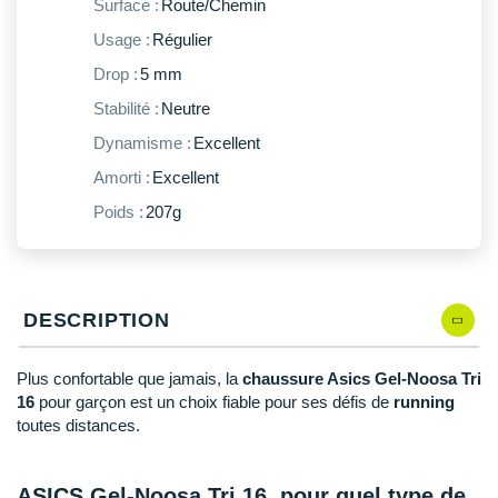
New Balance
Surface :
Route/Chemin
PAR MARQUES
Usage :
Régulier
Nike
DÉSTOCKAGE
Drop :
5 mm
NNormal
Stabilité :
Neutre
+ Voir tous les
accessoires
Odlo
Dynamisme :
Excellent
Amorti :
Excellent
On-Running
Poids :
207g
Orca
OVERSTIMS
DESCRIPTION
Patagonia
Petzl
Plus confortable que jamais, la
chaussure Asics Gel-Noosa Tri
16
pour garçon est un choix fiable pour ses défis de
running
Polar
toutes distances.
Puma
ASICS Gel-Noosa Tri 16, pour quel type de