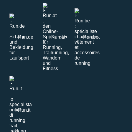
i-Run.de
i-Run.at
i-Run.be
i-Run.it