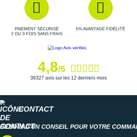
des orteils vous assurent une bonne protection afin
de vous préserver des cailloux rencontrés sur les terrains
techniques.
PAIEMENT SÉCURISÉ
5% AVANTAGE FIDÉLITÉ
2 OU 3 FOIS SANS FRAIS
Semelle extérieure
: le
caoutchouc résistant
vous
assure une excellente adhérence sur les surfaces
mouillées ou meubles. Les
crampons
offrent une traction
durable et sécurisante sur les sentiers techniques.
4,8
/5
38327 avis sur les 12 derniers mois
Semelle intérieure amovible
Poids constaté chez i-Run : 262 g en taille 40
Les autres produits
On-Running
CONTACT
BESOIN D'UN CONSEIL POUR VOTRE COMMA