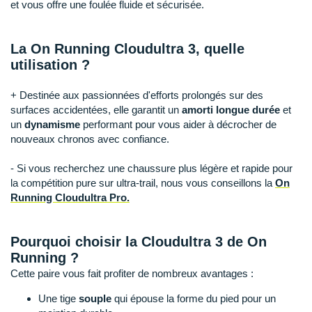
Raidlight
et vous offre une foulée fluide et sécurisée.
Reebok
La On Running Cloudultra 3, quelle
Salomon
utilisation ?
Saucony
+ Destinée aux passionnées d'efforts prolongés sur des
surfaces accidentées, elle garantit un
amorti longue durée
et
Saxx
un
dynamisme
performant pour vous aider à décrocher de
nouveaux chronos avec confiance.
Scarpa
- Si vous recherchez une chaussure plus légère et rapide pour
Scott
la compétition pure sur ultra-trail, nous vous conseillons la
On
Running Cloudultra Pro.
Shokz
Sidas
Pourquoi choisir la Cloudultra 3 de On
Running ?
Smoon
Cette paire vous fait profiter de nombreux avantages :
Speedo
Une tige
souple
qui épouse la forme du pied pour un