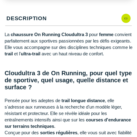
New Balance
PAR MARQUES
Nike
DESCRIPTION
DÉSTOCKAGE
NNormal
La
chaussure On Running Cloudultra 3
pour
femme
convient
+ Voir tous les
accessoires
Odlo
parfaitement aux sportives passionnées par les défis exigeants.
Elle vous accompagne sur des disciplines techniques comme le
On-Running
trail
et l'
ultra-trail
avec un haut niveau de confort.
Orca
Cloudultra 3 de On Running, pour quel type
OVERSTIMS
de sportive, quel usage, quelle distance et
surface ?
Patagonia
Pensée pour les adeptes de
trail longue distance
, elle
Petzl
s'adresse aux runneuses à la recherche d'un modèle léger,
Polar
résistant et protecteur. Elle se révèle idéale pour les
entraînements intensifs ainsi que sur les
courses d'endurance
Puma
sur terrains techniques
.
Conçue pour des
sorties
régulières
, elle vous suit avec fiabilité