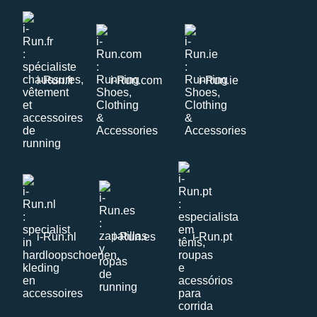
i-Run.fr
i-Run.com
i-Run.ie
i-Run.nl
i-Run.es
i-Run.pt