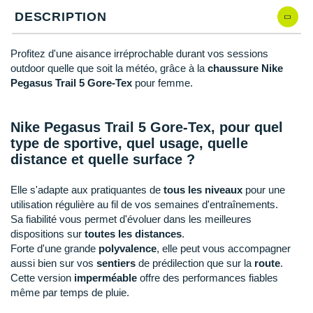
Raidlight
DESCRIPTION
Reebok
Profitez d'une aisance irréprochable durant vos sessions
Salomon
outdoor quelle que soit la météo, grâce à la
chaussure Nike
Pegasus Trail 5 Gore-Tex
pour femme.
Saucony
Saxx
Nike Pegasus Trail 5 Gore-Tex, pour quel
type de sportive, quel usage, quelle
Scarpa
distance et quelle surface ?
Scott
Elle s'adapte aux pratiquantes de
tous les niveaux
pour une
Shokz
utilisation régulière au fil de vos semaines d'entraînements.
Sa fiabilité vous permet d'évoluer dans les meilleures
Sidas
dispositions sur
toutes les distances
.
Forte d'une grande
polyvalence
, elle peut vous accompagner
Smoon
aussi bien sur vos
sentiers
de prédilection que sur la
route
.
Cette version
imperméable
offre des performances fiables
Speedo
même par temps de pluie.