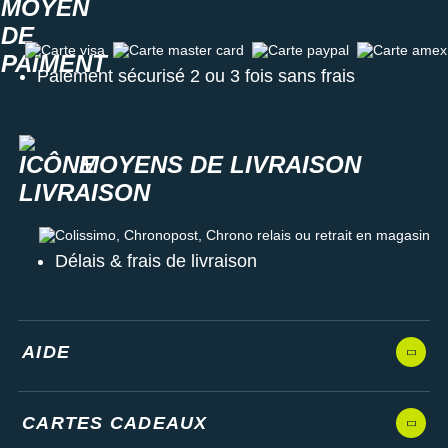
variété de terrains.
Carte visa
Carte master card
Carte paypal
Carte amex
Paiement sécurisé 2 ou 3 fois sans frais
Semelle intérieure amovible
Poids constaté chez i-Run : 245 g en taille 40
MOYENS DE LIVRAISON
Les autres produits
Nike
Colissimo, Chronopost, Chrono relais ou retrait en magasin
Délais & frais de livraison
AIDE
CARTES CADEAUX