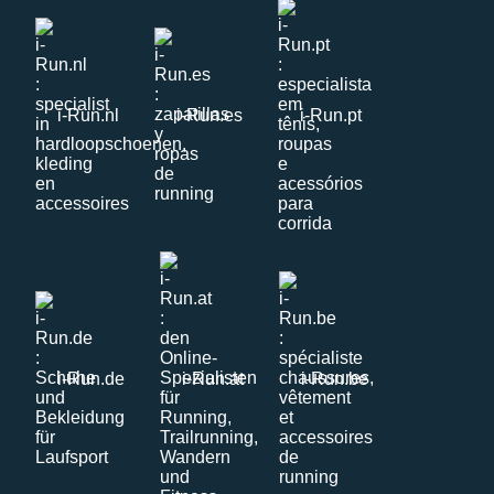
i-Run.nl
i-Run.es
i-Run.pt
i-Run.de
i-Run.at
i-Run.be