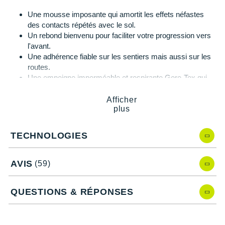
Une mousse imposante qui amortit les effets néfastes
des contacts répétés avec le sol.
Un rebond bienvenu pour faciliter votre progression vers
l'avant.
Une adhérence fiable sur les sentiers mais aussi sur les
routes.
Une empeigne imperméable et respirante Gore-Tex qui
vous protège de la pluie, du vent et du froid.
Un ajustement et un maintien du pied irréprochables en
Afficher
plus
toutes circonstances.
TECHNOLOGIES
Pegasus Trail 5 Gore-Tex de Nike, quelles
nouveautés ?
AVIS
(59)
La remplaçante de la
Pegasus Trail 4 Gore-Tex
vous propose
QUESTIONS & RÉPONSES
:
La présence d'une
nouvelle mousse
pour gagner en
amorti et en dynamisme.