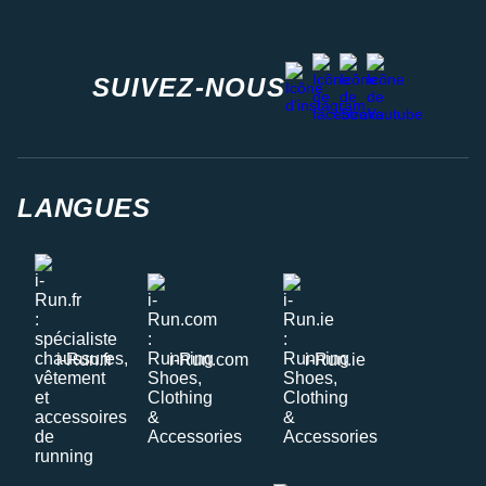
facebook
strava
youtube
instagram
SUIVEZ-NOUS
LANGUES
i-Run.fr
i-Run.com
i-Run.ie