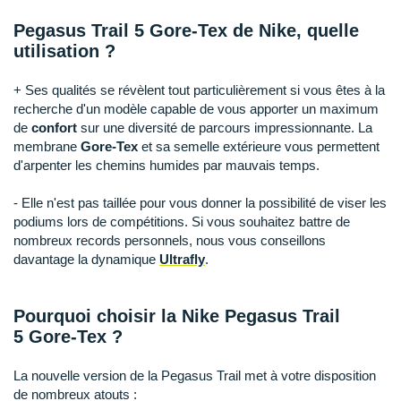
Suunto
Pegasus Trail 5 Gore-Tex de Nike, quelle
Ta Energy
utilisation ?
The North Face
+ Ses qualités se révèlent tout particulièrement si vous êtes à la
recherche d'un modèle capable de vous apporter un maximum
Thuasne
de
confort
sur une diversité de parcours impressionnante. La
membrane
Gore-Tex
et sa semelle extérieure vous permettent
Under Armour
d'arpenter les chemins humides par mauvais temps.
Withings
- Elle n'est pas taillée pour vous donner la possibilité de viser les
podiums lors de compétitions. Si vous souhaitez battre de
X-Bionic
nombreux records personnels, nous vous conseillons
davantage la dynamique
Ultrafly
.
X-Socks
+ Voir toutes les marques
Pourquoi choisir la Nike Pegasus Trail
5 Gore-Tex ?
La nouvelle version de la Pegasus Trail met à votre disposition
de nombreux atouts :