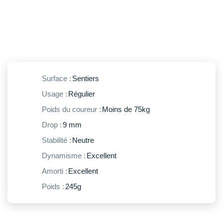
New Balance
PAR MARQUES
Nike
DÉSTOCKAGE
NNormal
+ Voir tous les
accessoires
Odlo
Surface :
Sentiers
On-Running
Usage :
Régulier
Orca
Poids du coureur :
Moins de 75kg
OVERSTIMS
Drop :
9 mm
Stabilité :
Neutre
Patagonia
Dynamisme :
Excellent
Petzl
Amorti :
Excellent
Polar
Poids :
245g
Puma