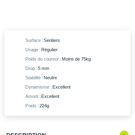
New Balance
PAR MARQUES
Nike
DÉSTOCKAGE
NNormal
+ Voir tous les
accessoires
Odlo
Surface :
Sentiers
Usage :
Régulier
On-Running
Poids du coureur :
Moins de 75kg
Orca
Drop :
5 mm
OVERSTIMS
Stabilité :
Neutre
Patagonia
Dynamisme :
Excellent
Amorti :
Excellent
Petzl
Poids :
224g
Polar
Puma
DESCRIPTION