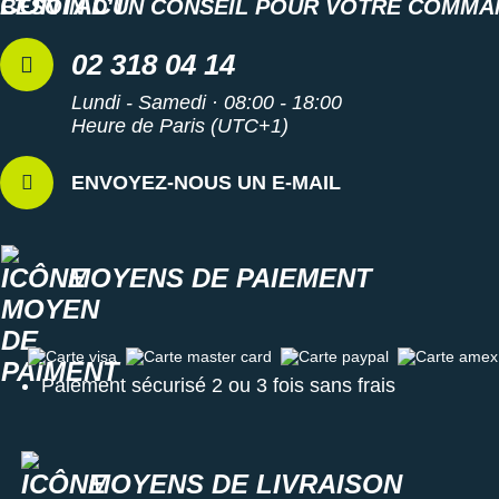
BESOIN D'UN CONSEIL POUR VOTRE COMMA
assurent une
accroche
agressive pour progresser
efficacement.
02 318 04 14
Lundi - Samedi · 08:00 - 18:00
Détails réfléchissants : visibilité
Heure de Paris (UTC+1)
Semelle intérieure amovible
Poids constaté chez i-Run : 224 g en taille 40
ENVOYEZ-NOUS UN E-MAIL
Les autres produits
Hoka One One
MOYENS DE PAIEMENT
Carte visa
Carte master card
Carte paypal
Carte amex
Paiement sécurisé 2 ou 3 fois sans frais
MOYENS DE LIVRAISON