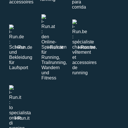
i-Run.de
i-Run.at
i-Run.be
i-Run.it