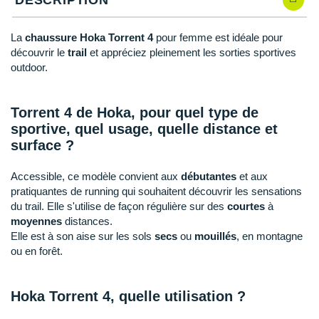
Raidlight
Reebok
La
chaussure Hoka Torrent 4
pour femme est idéale pour
découvrir le
trail
et appréciez pleinement les sorties sportives
Salomon
outdoor.
Saucony
Torrent 4 de Hoka, pour quel type de
Saxx
sportive, quel usage, quelle distance et
surface ?
Scarpa
Accessible, ce modèle convient aux
débutantes
et aux
Scott
pratiquantes de running qui souhaitent découvrir les sensations
du trail. Elle s'utilise de façon régulière sur des
courtes
à
Shokz
moyennes
distances.
Elle est à son aise sur les sols
secs
ou
mouillés
, en montagne
Sidas
ou en forêt.
Smoon
Hoka Torrent 4, quelle utilisation ?
Speedo