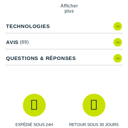
Afficher
Torrent 4 de Hoka, quelles nouveautés ?
plus
Après comparaison avec la version précédente, la
Torrent 3
,
nous observons :
TECHNOLOGIES
Une nouvelle composition de la semelle intermédiaire et
un stack plus important pour plus
d'amorti
et de légèreté.
AVIS
(89)
Une
nouvelle géométrie
de la semelle intermédiaire qui
permet un accueil profond de votre pied pour plus de
stabilité.
QUESTIONS & RÉPONSES
Un nouveau design des crampons afin d'améliorer
l'accroche.
Une nouvelle semelle intérieure
moelleuse
pour de
meilleures sensations.
Caractéristiques de la chaussure Hoka
Torrent 4
EXPÉDIÉ SOUS 24H
RETOUR SOUS 30 JOURS
Drop
: 5 mm