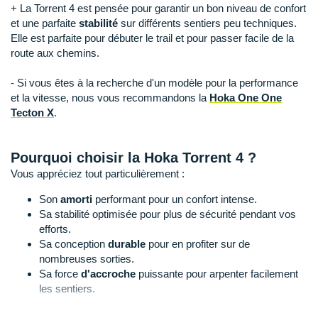
Suunto
+ La Torrent 4 est pensée pour garantir un bon niveau de confort
et une parfaite
stabilité
sur différents sentiers peu techniques.
Ta Energy
Elle est parfaite pour débuter le trail et pour passer facile de la
route aux chemins.
The North Face
- Si vous êtes à la recherche d'un modèle pour la performance
Thuasne
et la vitesse, nous vous recommandons la
Hoka One One
Tecton X
.
Under Armour
Withings
Pourquoi choisir la Hoka Torrent 4 ?
Vous appréciez tout particulièrement :
X-Bionic
Son
amorti
performant pour un confort intense.
X-Socks
Sa stabilité optimisée pour plus de sécurité pendant vos
efforts.
+ Voir toutes les marques
Sa conception
durable
pour en profiter sur de
nombreuses sorties.
Sa force
d'accroche
puissante pour arpenter facilement
les sentiers.