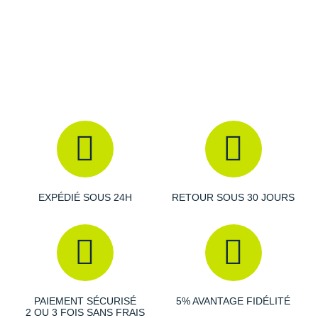
fluides et d'une excellente stabilité.
Empeigne (partie supérieure qui enveloppe votre
pied)
: composée d'une membrane
imperméable
Gore-
Tex, elle garantit une respirabilité maximale et une
protection puissante contre la pluie et la neige. La
protection
sur les orteils augmente la durabilité.
Semelle extérieure
: équipée de
crampons
multidirectionnels
et d'un revêtement en caoutchouc
EXPÉDIÉ SOUS 24H
RETOUR SOUS 30 JOURS
robuste, elle promet une adhérence infaillible sur les sols
secs ou mouillés.
Semelle intérieure amovible Ortholite
Poids constaté chez i-Run : 282 g en taille 40
PAIEMENT SÉCURISÉ
5% AVANTAGE FIDÉLITÉ
2 OU 3 FOIS SANS FRAIS