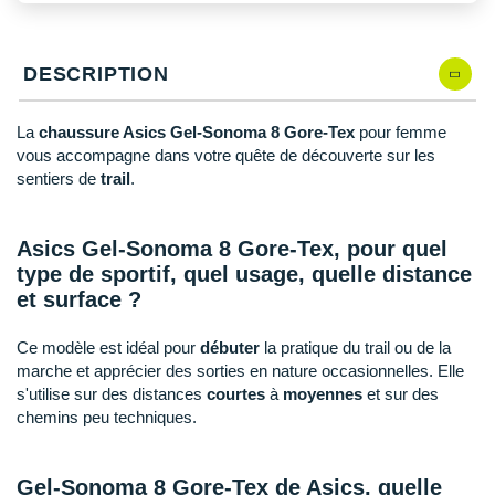
New Balance
PAR MARQUES
Nike
DÉSTOCKAGE
DESCRIPTION
NNormal
La
chaussure Asics Gel-Sonoma 8 Gore-Tex
pour femme
+ Voir tous les
accessoires
Odlo
vous accompagne dans votre quête de découverte sur les
sentiers de
trail
.
On-Running
Orca
Asics Gel-Sonoma 8 Gore-Tex, pour quel
type de sportif, quel usage, quelle distance
OVERSTIMS
et surface ?
Patagonia
Ce modèle est idéal pour
débuter
la pratique du trail ou de la
Petzl
marche et apprécier des sorties en nature occasionnelles. Elle
s'utilise sur des distances
courtes
à
moyennes
et sur des
Polar
chemins peu techniques.
Puma
Gel-Sonoma 8 Gore-Tex de Asics, quelle