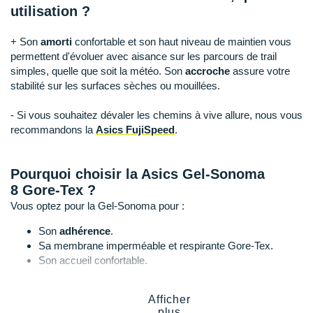
Raidlight
utilisation ?
Reebok
+ Son
amorti
confortable et son haut niveau de maintien vous
permettent d'évoluer avec aisance sur les parcours de trail
Salomon
simples, quelle que soit la météo. Son
accroche
assure votre
stabilité sur les surfaces sèches ou mouillées.
Saucony
- Si vous souhaitez dévaler les chemins à vive allure, nous vous
Saxx
recommandons la
Asics FujiSpeed
.
Scarpa
Pourquoi choisir la Asics Gel-Sonoma
Scott
8 Gore-Tex ?
Shokz
Vous optez pour la Gel-Sonoma pour :
Son
adhérence
.
Sidas
Sa membrane imperméable et respirante Gore-Tex.
Son accueil confortable.
Smoon
Son amorti équilibré.
Speedo
Afficher
plus