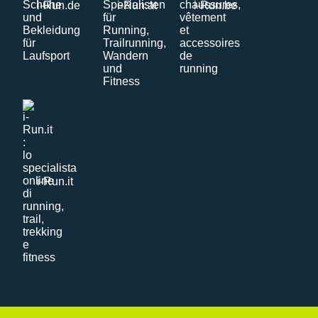
i-Run.de
i-Run.at
i-Run.be
i-Run.it