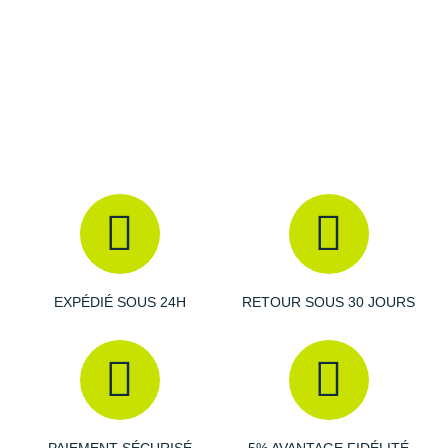
Amorti
: Réactive, la semelle intermédiaire se dote d'une
mousse capable d'absorber une partie des chocs et
garantit un excellent retour d'énergie.
Empeigne (partie supérieure qui enveloppe le pied)
:
Son mesh léger et respirant optimise la ventilation de l'air
et offre un maintien sûr, tout en réduisant les frictions.
Semelle extérieure
: D'une adhérence extrême, elle
garantit des transitions fluides et une bonne traction.
EXPÉDIÉ SOUS 24H
RETOUR SOUS 30 JOURS
Semelle intérieure amovible
Poids constaté chez i-Run : 201 g en taille 40
Cette version Woven se distingue par sa conception tissée au
niveau de l'empeigne pour un meilleur ajustement. Elle se veut