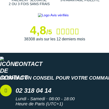
PAIEMENT SÉCURISÉ
5% AVANTAGE FIDÉLITÉ
légèrement plus lourde que la version classique (+10 g).
2 OU 3 FOIS SANS FRAIS
Les autres produits
adidas
4,8
/5
38308 avis sur les 12 derniers mois
CONTACT
BESOIN D'UN CONSEIL POUR VOTRE COMMA
02 318 04 14
Lundi - Samedi · 08:00 - 18:00
Heure de Paris (UTC+1)