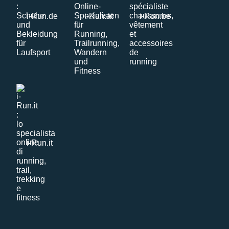
i-Run.de
i-Run.at
i-Run.be
i-Run.it