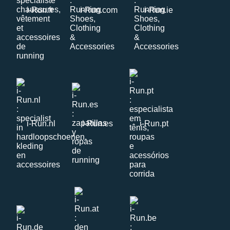
i-Run.fr
i-Run.com
i-Run.ie
i-Run.nl
i-Run.es
i-Run.pt