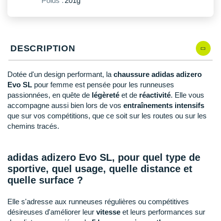
Poids :
201g
New Balance
PAR MARQUES
Nike
DÉSTOCKAGE
NNormal
DESCRIPTION
+ Voir tous les
accessoires
Odlo
Dotée d'un design performant, la
chaussure adidas adizero
On-Running
Evo SL
pour femme est pensée pour les runneuses
passionnées, en quête de
légèreté
et de
réactivité
. Elle vous
Orca
accompagne aussi bien lors de vos
entraînements intensifs
que sur vos compétitions, que ce soit sur les routes ou sur les
OVERSTIMS
chemins tracés.
Patagonia
adidas adizero Evo SL, pour quel type de
Petzl
sportive, quel usage, quelle distance et
quelle surface ?
Polar
Elle s'adresse aux runneuses régulières ou compétitives
Puma
désireuses d'améliorer leur
vitesse
et leurs performances sur