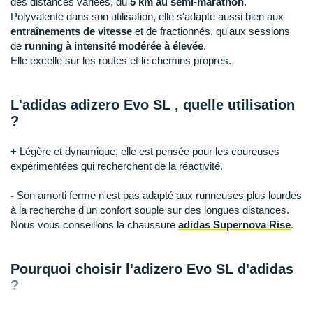
des distances variées, du
5 km au semi-marathon
.
Raidlight
Polyvalente dans son utilisation, elle s'adapte aussi bien aux
entraînements de vitesse
et de fractionnés, qu'aux sessions
Reebok
de
running à intensité modérée à élevée
.
Salomon
Elle excelle sur les routes et le chemins propres.
Saucony
L'adidas adizero Evo SL
, quelle utilisation
Saxx
?
Scarpa
+
Légère et dynamique, elle est pensée pour les coureuses
expérimentées qui recherchent de la réactivité.
Scott
-
Son amorti ferme n'est pas adapté aux runneuses plus lourdes
Shokz
à la recherche d'un confort souple sur des longues distances.
Nous vous conseillons la chaussure
adidas Supernova Rise
.
Sidas
Smoon
Pourquoi choisir l'adizero Evo SL d'adidas
?
Speedo