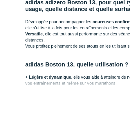
adidas adizero Boston 13, pour quel t
usage, quelle distance et quelle surfa
Développée pour accompagner les
coureuses confir
elle s'utilise à la fois pour les entraînements et les comp
Versatile
, elle est tout aussi performante sur des séa
distances.
Vous profitez pleinement de ses atouts en les utilisant s
adidas Boston 13, quelle utilisation ?
+
Légère
et
dynamique
, elle vous aide à atteindre de 
vos entraînements et même sur vos marathons.
- Si vous êtes à la recherche d'une paire dotée de plus 
adidas
Supernova Prima.
Pourquoi choisir l'adidas adizero Bos
En choisissant ce modèle, vous profitez de nombreux 