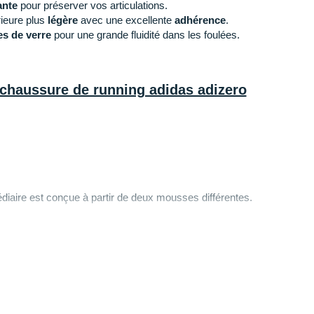
ante
pour préserver vos articulations.
ieure plus
légère
avec une excellente
adhérence
.
es de verre
pour une grande fluidité dans les foulées.
 chaussure de running adidas adizero
édiaire est conçue à partir de deux mousses différentes.
sure un
retour d'énergie
idéal, tandis que la seconde
te combinaison permet à votre corps de faire des
our performer sur le long terme.
ure qui enveloppe le pied)
: fabriqué avec des
h
est hautement
respirant
et garde votre pied au sec