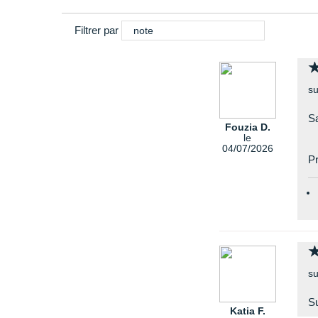
Filtrer par
note
su
Sa
Fouzia D.
le
04/07/2026
Pr
su
Su
Katia F.