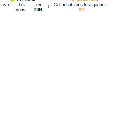
stock
livré
chez
en
Cet achat vous fera gagner :
vous
24H
6€
Modèles similaires en
43.1/3
stock