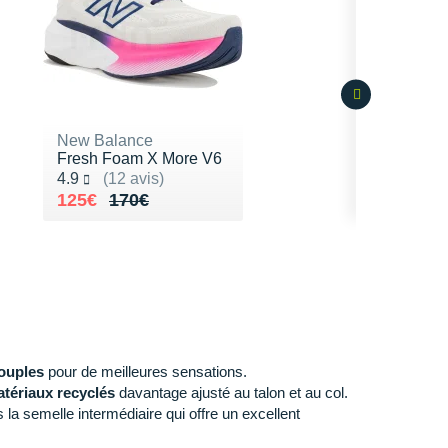
New Balance
Fresh Foam X More V6
Noté 4.9 sur 5
4.9
(12 avis)
Au lieu de 170€
Vendu 125€
125€
170€
ouples
pour de meilleures sensations.
tériaux recyclés
davantage ajusté au talon et au col.
la semelle intermédiaire qui offre un excellent