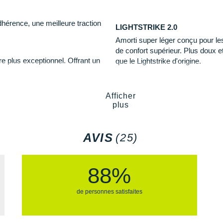
tout le long de l'effort. Sa
s
développement de votre fo
é
.
érence, une meilleure traction
LIGHTSTRIKE 2.0
uissante vers l'avant.
Amorti super léger conçu pour les
r un
maintien
idéal.
de confort supérieur. Plus doux et
Semelle extérieure
: comp
ents.
e plus exceptionnel. Offrant un
que le Lightstrike d'origine.
adhérence
élevée ainsi q
du pied.
ivité
.
LIGHTTRAXION
e à l'abrasion
.
La technologie LIGHTTRAXION au n
Afficher
Semelle intérieure amovibl
ansitions naturelles et limiter la
sans sacrifier l'adhérence.
plus
Poids constaté chez i-Run :
nouveautés ?
Les autres produits
adidas
2
propose de nombreuses
AVIS
(25)
88%
de personnes satisfaites