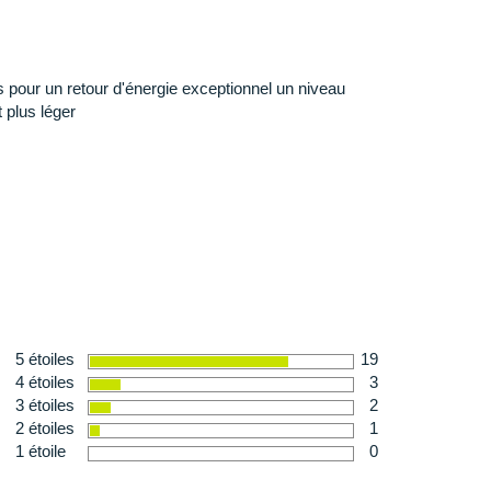
ouplesse
vous garantit une aisance nécessaire au bon
ulée.
 pour un retour d'énergie exceptionnel un niveau
 plus léger
osée de deux technologies, la semelle promet une
u'une
traction
supérieure.
iveau de la semelle extérieure offre plus de légèreté
e
 227 g en taille 40
5 étoiles
19
4 étoiles
3
3 étoiles
2
2 étoiles
1
1 étoile
0