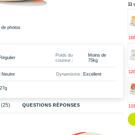
Modèles similaires en
43.1/3
11 
stock
Plus
de photos
10
Poids du
Moins de
Régulier
coureur :
75kg
12
:
Neutre
Dynamisme :
Excellent
27g
(25)
QUESTIONS RÉPONSES
11