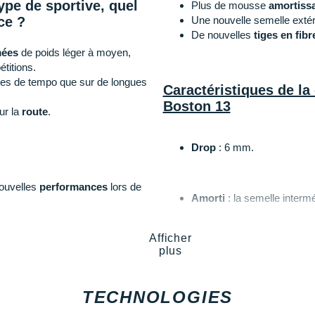
ype de sportive, quel
Plus de mousse
amortiss
ce ?
Une nouvelle semelle extér
De nouvelles
tiges en fibr
mées
de poids léger à moyen,
étitions.
nces de tempo que sur de longues
Caractéristiques de la
Boston 13
ur la
route
.
Drop
: 6 mm.
nouvelles
performances
lors de
Amorti
: la semelle interm
L'une est plus
ferme
et as
offre un parfait
amorti
. Cet
d'amorti, nous vous conseillons la
Afficher
économies musculaires
p
plus
ton 13 ?
Empeigne (partie supérie
TECHNOLOGIES
avantages :
matériaux recyclés, le
mes