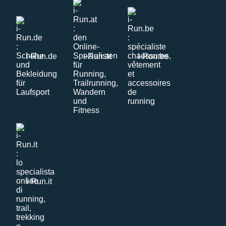
i-Run.de
i-Run.at
i-Run.be
i-Run.it