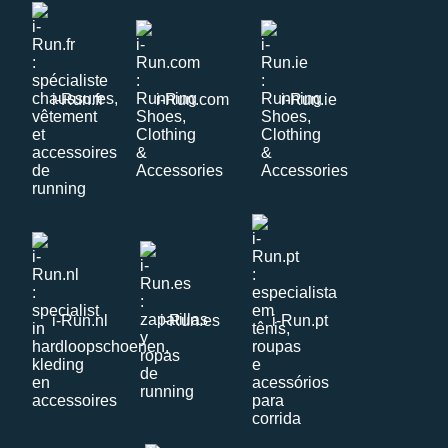
i-Run.fr
i-Run.com
i-Run.ie
i-Run.nl
i-Run.es
i-Run.pt