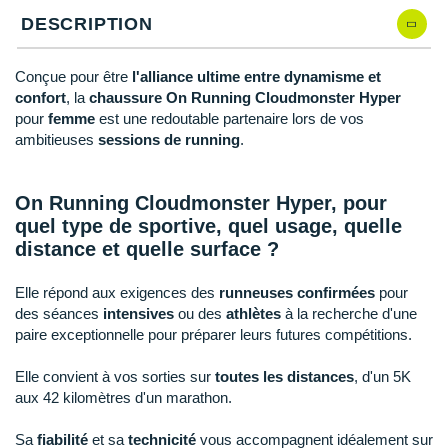
Raidlight
DESCRIPTION
Reebok
Conçue pour être
l'alliance ultime entre dynamisme et
Salomon
confort
, la
chaussure On Running Cloudmonster Hyper
pour
femme
est une redoutable partenaire lors de vos
Saucony
ambitieuses
sessions de running
.
Saxx
On Running Cloudmonster Hyper, pour
Scarpa
quel type de sportive, quel usage, quelle
distance et quelle surface ?
Scott
Shokz
Elle répond aux exigences des
runneuses confirmées
pour
des séances
intensives
ou des
athlètes
à la recherche d'une
Sidas
paire exceptionnelle pour préparer leurs futures compétitions.
Smoon
Elle convient à vos sorties sur
toutes les distances
, d'un 5K
aux 42 kilomètres d'un marathon.
Speedo
Sa
fiabilité
et sa
technicité
vous accompagnent idéalement sur