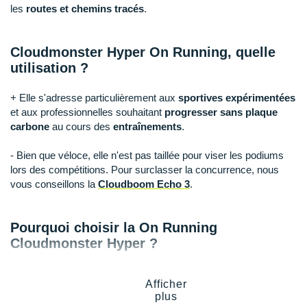
Suunto
les
routes et chemins tracés
.
Ta Energy
Cloudmonster Hyper On Running, quelle
The North Face
utilisation ?
Thuasne
+ Elle s'adresse particulièrement aux
sportives expérimentées
et aux professionnelles souhaitant
progresser sans plaque
Under Armour
carbone
au cours des
entraînements
.
Withings
- Bien que véloce, elle n'est pas taillée pour viser les podiums
lors des compétitions. Pour surclasser la concurrence, nous
X-Bionic
vous conseillons la
Cloudboom Echo 3
.
X-Socks
Pourquoi choisir la On Running
+ Voir toutes les marques
Cloudmonster Hyper ?
En choisissant la
Cloudmonster
Hyper
, vous pouvez profiter :
Afficher
plus
D'un
retour d'énergie
impressionnant pour