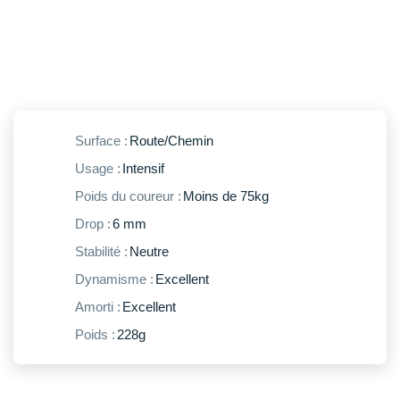
New Balance
PAR MARQUES
Nike
DÉSTOCKAGE
NNormal
+ Voir tous les
accessoires
Odlo
Surface :
Route/Chemin
On-Running
Usage :
Intensif
Orca
Poids du coureur :
Moins de 75kg
OVERSTIMS
Drop :
6 mm
Stabilité :
Neutre
Patagonia
Dynamisme :
Excellent
Petzl
Amorti :
Excellent
Polar
Poids :
228g
Puma