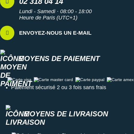
02 318 04 14
Les autres produits
On-Running
Lundi - Samedi · 08:00 - 18:00
Heure de Paris (UTC+1)
ENVOYEZ-NOUS UN E-MAIL
MOYENS DE PAIEMENT
Carte visa
Carte master card
Carte paypal
Carte amex
Paiement sécurisé 2 ou 3 fois sans frais
MOYENS DE LIVRAISON