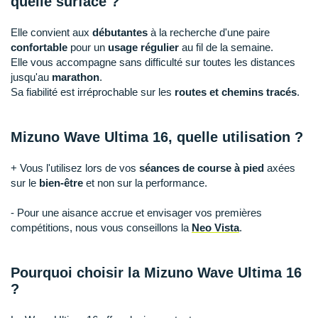
quelle surface ?
Raidlight
Reebok
Elle convient aux
débutantes
à la recherche d'une paire
confortable
pour un
usage régulier
au fil de la semaine.
Salomon
Elle vous accompagne sans difficulté sur toutes les distances
jusqu'au
marathon
.
Saucony
Sa fiabilité est irréprochable sur les
routes et chemins tracés
.
Saxx
Mizuno Wave Ultima 16, quelle utilisation ?
Scarpa
+ Vous l'utilisez lors de vos
séances de course à pied
axées
Scott
sur le
bien-être
et non sur la performance.
Shokz
- Pour une aisance accrue et envisager vos premières
compétitions, nous vous conseillons la
Neo Vista
.
Sidas
Smoon
Pourquoi choisir la Mizuno Wave Ultima 16
?
Speedo