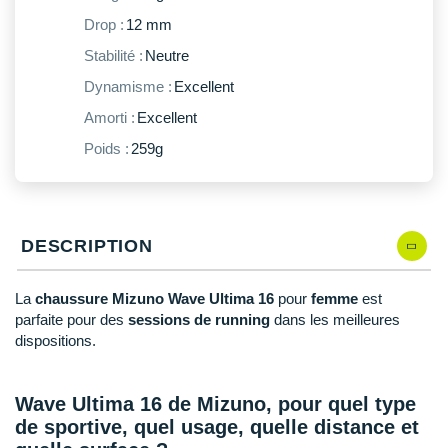
New Balance
PAR MARQUES
Drop :
12 mm
Nike
Stabilité :
Neutre
DÉSTOCKAGE
NNormal
Dynamisme :
Excellent
Amorti :
Excellent
+ Voir tous les
accessoires
Odlo
Poids :
259g
On-Running
Orca
DESCRIPTION
OVERSTIMS
Patagonia
La
chaussure Mizuno Wave Ultima 16
pour
femme
est
parfaite pour des
sessions de running
dans les meilleures
Petzl
dispositions.
Polar
Wave Ultima 16 de Mizuno, pour quel type
Puma
de sportive, quel usage, quelle distance et