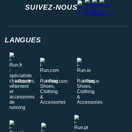
facebook
strava
youtube
instagram
SUIVEZ-NOUS
LANGUES
i-Run.fr
i-Run.com
i-Run.ie