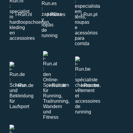
i-Run.nl
i-Run.es
i-Run.pt
i-Run.de
i-Run.at
i-Run.be