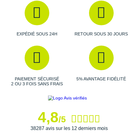
Drop
: 12 mm.
EXPÉDIÉ SOUS 24H
RETOUR SOUS 30 JOURS
Amorti
: la semelle intermédiaire est équipée d'une
mousse capable d
'absorber efficacement les chocs
au
moment de l'impact avec le sol. Elle vous apporte un
dynamisme
appréciable et une
stabilité
maximale en
toutes circonstances.
PAIEMENT SÉCURISÉ
5% AVANTAGE FIDÉLITÉ
2 OU 3 FOIS SANS FRAIS
Empeigne (partie supérieure qui enveloppe le pied)
:
très
aérée
, elle laisse l'air circuler librement pour vous
promettre une
respirabilité
optimale.
4,8
/5
Semelle extérieure
: son
adhérence
permet d'évoluer
38287 avis sur les 12 derniers mois
sereinement sur le bitume et les chemins faciles d'accès.
Elle arbore une grande
durabilité
face à l'abrasion.