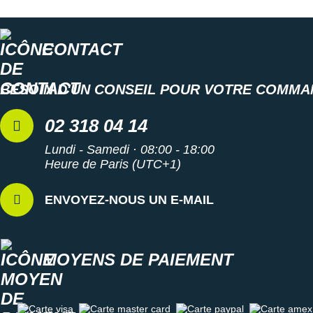
Semelle intérieure amovible
CONTACT
Poids constaté chez i-Run : 259 g en taille 40
BESOIN D'UN CONSEIL POUR VOTRE COMMA
Les autres produits
Mizuno
02 318 04 14
Lundi - Samedi · 08:00 - 18:00
Heure de Paris (UTC+1)
ENVOYEZ-NOUS UN E-MAIL
MOYENS DE PAIEMENT
Carte visa
Carte master card
Carte paypal
Carte amex