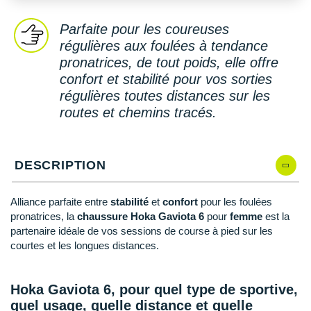
New Balance
PAR MARQUES
Parfaite pour les coureuses
Nike
DÉSTOCKAGE
régulières aux foulées à tendance
NNormal
pronatrices, de tout poids, elle offre
confort et stabilité pour vos sorties
+ Voir tous les
accessoires
Odlo
régulières toutes distances sur les
routes et chemins tracés.
On-Running
Orca
DESCRIPTION
OVERSTIMS
Patagonia
Alliance parfaite entre
stabilité
et
confort
pour les foulées
pronatrices, la
chaussure Hoka Gaviota 6
pour
femme
est la
Petzl
partenaire idéale de vos sessions de course à pied sur les
courtes et les longues distances.
Polar
Puma
Hoka Gaviota 6, pour quel type de sportive,
quel usage, quelle distance et quelle