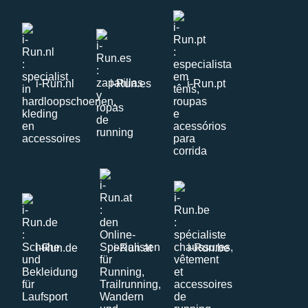
i-Run.nl
i-Run.es
i-Run.pt
i-Run.de
i-Run.at
i-Run.be