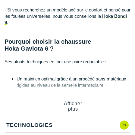
Suunto
- Si vous recherchez un modèle axé sur le confort et pensé pour
Ta Energy
les foulées universelles, nous vous conseillons la
Hoka Bondi
9
.
The North Face
Thuasne
Pourquoi choisir la chaussure
Hoka Gaviota 6 ?
Under Armour
Ses atouts techniques en font une paire redoutable :
Withings
X-Bionic
Un maintien optimal grâce à un procédé sans matériaux
rigides au niveau de la semelle intermédiaire.
X-Socks
Un
amorti maximal
qui absorbe efficacement les chocs à
chaque impact avec le sol.
+ Voir toutes les marques
Afficher
Des foulées fluides et naturelles au fil des kilomètres.
plus
Une plateforme large qui optimise la stabilité.
Un mesh aéré qui garantit une grande
respirabilité
durant
vos efforts.
TECHNOLOGIES
Des détails réfléchissants pour plus de visibilité.