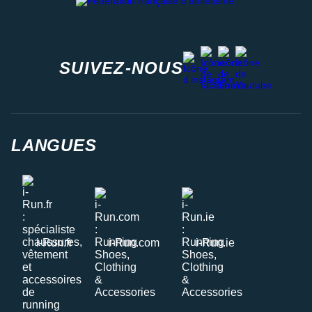
facebook
strava
youtube
instagram
SUIVEZ-NOUS
LANGUES
i-Run.fr
i-Run.com
i-Run.ie