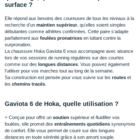
Raidlight
surface ?
Reebok
Elle répond aux besoins des coureuses de tous les niveaux à la
recherche d'un
maintien supérieur
, qu'elles soient simples
Salomon
débutantes comme athlètes confirmées. Cette paire s'adapte
parfaitement aux
foulées pronatrices
en luttant contre la
Saucony
surpronation.
La chaussure Hoka Gaviota 6 vous accompagne avec aisance
Saxx
lors de vos sessions de running régulières sur des courtes
comme sur des
longues distances
. Vous pouvez également
Scarpa
l'utiliser pour vos marches tout au long de la semaine.
Sa construction est pensée pour vous suivre sur les
routes
et
Scott
les
chemins tracés
.
Shokz
Gaviota 6 de Hoka, quelle utilisation ?
Sidas
Smoon
+ Conçue pour offrir un
soutien
supérieur et fluidifier vos
foulées, elle promet des
entraînements quotidiens
synonymes
Speedo
de confort. Elle vous permet de courir sur des longues
distances en toute sérénité grâce à son amorti souple.