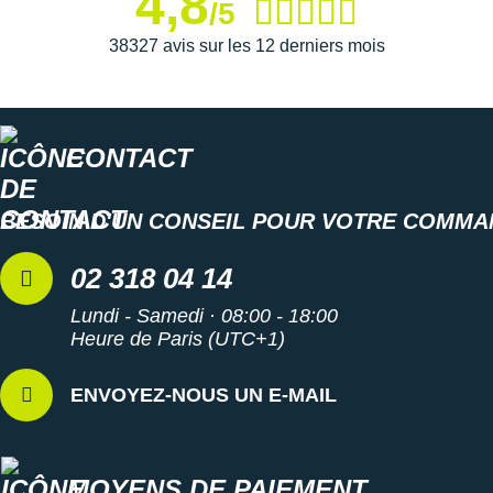
4,8
/5
traction
sans faille sur des sols secs comme mouillés.
Vous évoluez en toute confiance grâce à une excellente
38327 avis sur les 12 derniers mois
adhérence
en toutes circonstances.
Semelle intérieure amovible
CONTACT
Poids constaté chez i-Run : 250 g en taille 40
BESOIN D'UN CONSEIL POUR VOTRE COMMA
Les autres produits
Hoka One One
02 318 04 14
Lundi - Samedi · 08:00 - 18:00
Heure de Paris (UTC+1)
ENVOYEZ-NOUS UN E-MAIL
MOYENS DE PAIEMENT