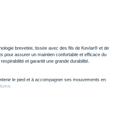
ure qui enveloppe votre pied)
: conçue avec des fils
imperméable
Gore-Tex, elle offre un ajustement précis,
une
résistance à l'abrasion
impressionnante. Les
t un bon
maintien du pied
tandis que le pare-pierres en
ette version
mi-montante
sécurise votre cheville dans
nologie brevetée, tissée avec des fils de Kevlar® et de
s pour assurer un maintien confortable et efficace du
e soit sur les sols secs ou humides, elle assure une
espirabilité et garantit une grande durabilité.
 puissantes. Un insert moulé est présent pour plus de
difier vos efforts.
aintenir le pied et à accompagner ses mouvements en
olume.
e
 399 g en taille 40
ne multitude de surfaces. Il offre une grande durabilité et
onnée
n humide, sec, dur ou instable.