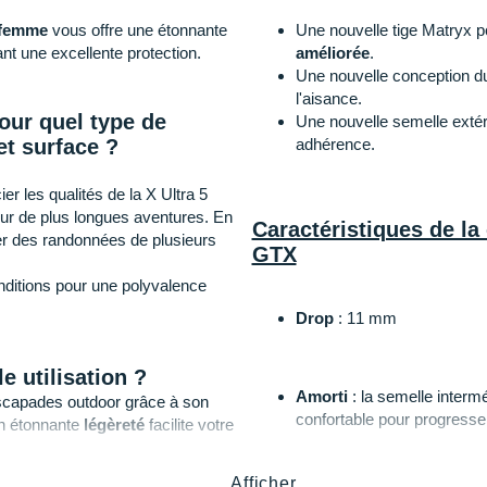
femme
vous offre une étonnante
Une nouvelle tige Matryx po
nt une excellente protection.
améliorée
.
Une nouvelle conception du c
l'aisance.
our quel type de
Une nouvelle semelle extéri
et surface ?
adhérence.
r les qualités de la X Ultra 5
r de plus longues aventures. En
Caractéristiques de l
ger des randonnées de plusieurs
GTX
nditions pour une polyvalence
Drop
: 11 mm
e utilisation ?
Amorti
: la semelle interm
escapades outdoor grâce à son
confortable pour progresse
n étonnante
légèreté
facilite votre
Afficher