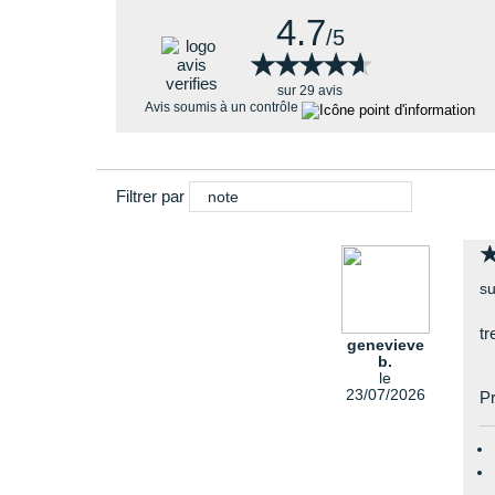
4.7
/5
★★★★★
★★★★★
sur 29 avis
Avis soumis à un contrôle
Filtrer par
note
su
tr
genevieve
b.
le
23/07/2026
Pr