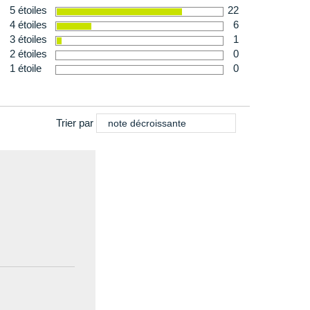
5 étoiles
22
4 étoiles
6
3 étoiles
1
2 étoiles
0
1 étoile
0
Trier par
note décroissante