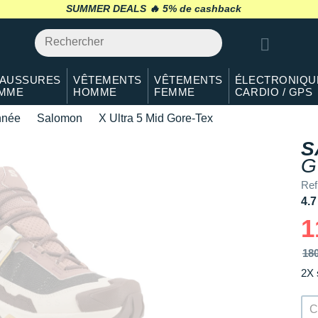
SUMMER DEALS 🔥
retour 30 jours
*
AUSSURES
VÊTEMENTS
VÊTEMENTS
ÉLECTRONIQU
MME
HOMME
FEMME
CARDIO / GPS
nnée
Salomon
X Ultra 5 Mid Gore-Tex
S
G
Ref
4.7
1
18
2X 
C