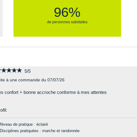
96%
de personnes satisfaites
★★★★★
★★★★★
5/5
ite à une commande du 07/07/26
es confort + bonne accroche conforme à mes attentes
ofil:
Niveau de pratique : éclairé
Disciplines pratiquées : marche et randonnée