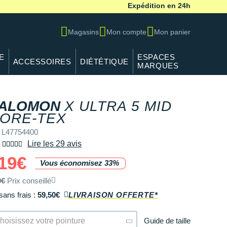
Expédition en 24h
Magasins
Mon compte
Mon panier
E
ESPACES
ACCESSOIRES
DIÉTÉTIQUE
MARQUES
ALOMON
X ULTRA 5 MID
REF L47754400
ORE-TEX
 L47754400
Lire les 29 avis
19€
Vous économisez 33%
0€
Prix conseillé
sans frais :
59,50€
LIVRAISON OFFERTE*
Guide de taille
hoisissez votre pointure