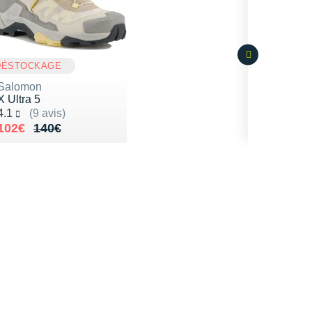
DÉSTOCKAGE
Salomon
X Ultra 5
Noté 4.1 sur 5
4.1
(9 avis)
Au lieu de 140€
Vendu 102€
102€
140€