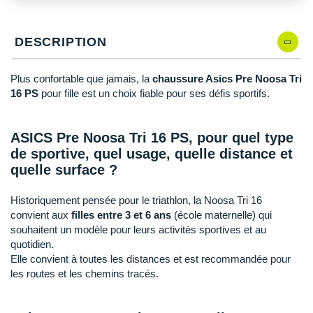
New Balance
PAR MARQUES
Nike
DESCRIPTION
DÉSTOCKAGE
NNormal
Plus confortable que jamais, la
chaussure Asics Pre Noosa Tri
+ Voir tous les
accessoires
Odlo
16 PS
pour fille est un choix fiable pour ses défis sportifs.
On-Running
ASICS Pre Noosa Tri 16 PS, pour quel type
Orca
de sportive, quel usage, quelle distance et
quelle surface ?
OVERSTIMS
Historiquement pensée pour le triathlon, la Noosa Tri 16
Patagonia
convient aux
filles entre 3 et 6 ans
(école maternelle) qui
souhaitent un modèle pour leurs activités sportives et au
Petzl
quotidien.
Polar
Elle convient à toutes les distances et est recommandée pour
les routes et les chemins tracés.
Puma