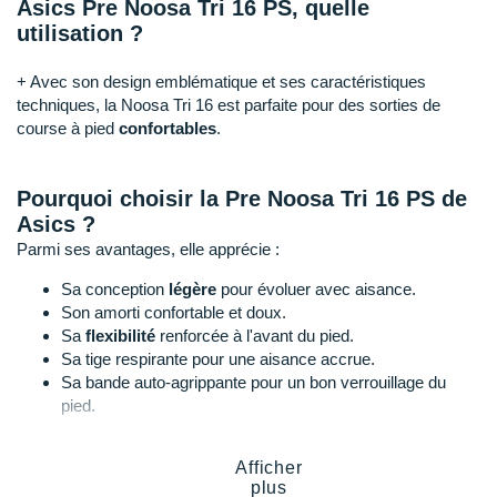
Raidlight
Asics Pre Noosa Tri 16 PS, quelle
utilisation ?
Reebok
+ Avec son design emblématique et ses caractéristiques
Salomon
techniques, la Noosa Tri 16 est parfaite pour des sorties de
course à pied
confortables
.
Saucony
Saxx
Pourquoi choisir la Pre Noosa Tri 16 PS de
Asics ?
Scarpa
Parmi ses avantages, elle apprécie :
Scott
Sa conception
légère
pour évoluer avec aisance.
Son amorti confortable et doux.
Shokz
Sa
flexibilité
renforcée à l'avant du pied.
Sa tige respirante pour une aisance accrue.
Sidas
Sa bande auto-agrippante pour un bon verrouillage du
pied.
Smoon
Sa semelle extérieure
durable
.
Speedo
Afficher
plus