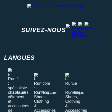
Fédération française d'athlétisme
facebook
strava
youtube
instagram
SUIVEZ-NOUS
LANGUES
i-Run.fr
i-Run.com
i-Run.ie