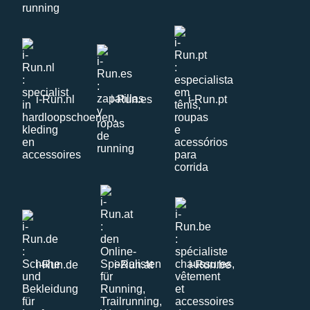
i-Run.nl
i-Run.es
i-Run.pt
i-Run.de
i-Run.at
i-Run.be