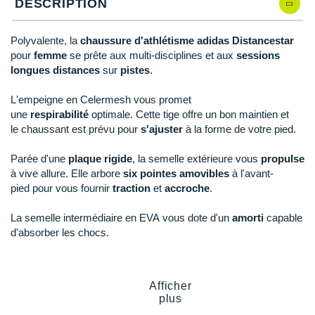
New Balance
DESCRIPTION
PAR MARQUES
Nike
Polyvalente, la
chaussure d'athlétisme adidas Distancestar
DÉSTOCKAGE
pour
femme
se prête aux multi-disciplines et aux
sessions
NNormal
longues distances
sur
pistes
.
+ Voir tous les
accessoires
Odlo
L'empeigne en Celermesh vous promet
une
respirabilité
optimale. Cette tige offre un bon maintien et
On-Running
le chaussant est prévu pour
s'ajuster
à la forme de votre pied.
Orca
Parée d'une
plaque rigide
, la semelle extérieure vous
propulse
à vive allure. Elle arbore
six pointes amovibles
à l'avant-
OVERSTIMS
pied pour vous fournir
traction
et
accroche
.
Patagonia
La
semelle intermédiaire en EVA vous dote d'un
amorti
capable
Petzl
d'absorber les chocs.
Polar
Points clés de la
chaussure d'athlétisme adidas Distancestar
Afficher
Puma
plus
Idéale pour les multi-disciplines et les sessions