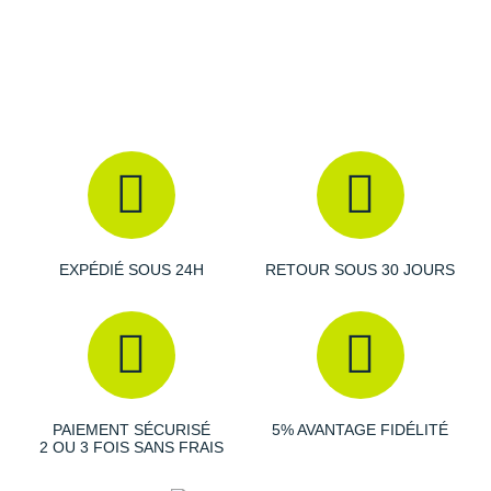
Suunto
Ta Energy
The North Face
Thuasne
Under Armour
Withings
EXPÉDIÉ SOUS 24H
RETOUR SOUS 30 JOURS
X-Bionic
X-Socks
+ Voir toutes les marques
PAIEMENT SÉCURISÉ
5% AVANTAGE FIDÉLITÉ
2 OU 3 FOIS SANS FRAIS