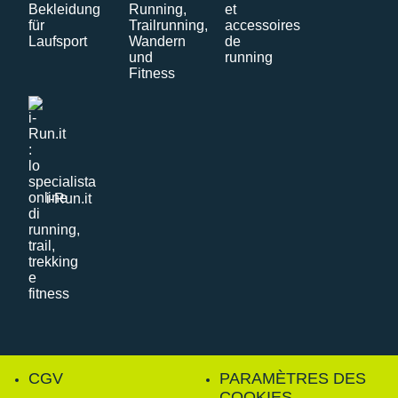
i-Run.it
CGV
PARAMÈTRES DES
COOKIES