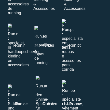
i-Run.nl
i-Run.es
i-Run.pt
i-Run.de
i-Run.at
i-Run.be