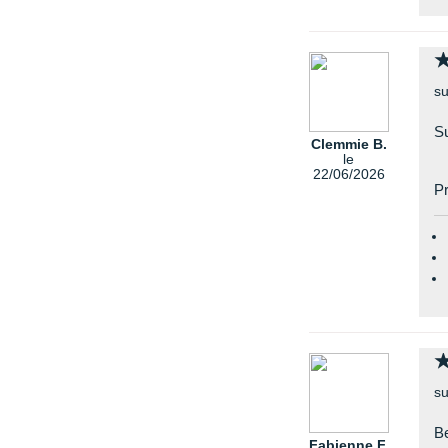
su
Su
Clemmie B.
le
22/06/2026
Pr
su
Be
Fabienne F.