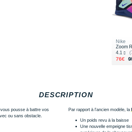
Nike
Zoom R
Noté 4.
4.1
(
Au lie
Vendu
76€
9
DESCRIPTION
vous pousse à battre vos
Par rapport à l'ancien modèle, la
vec ou sans obstacle.
Un poids revu à la baisse
Une nouvelle empeigne tissé