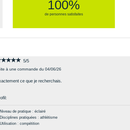
100%
sme Ja Fly 4 de Nike ?
La nouvelle plaque, qui intègre d
rigidité dans les zones clés pour 
de personnes satisfaites
ropulsion et traction
7 pointes amovibles : tract
tien
Pointes et clés fournies
Semelle intérieure inamovi
Poids constaté chez i-Run :
★★★★★
★★★★★
5/5
Les autres produits
Nike
ite à une commande du 04/06/26
actement ce que je recherchais.
ofil:
Niveau de pratique : éclairé
Disciplines pratiquées : athlétisme
Utilisation : compétition