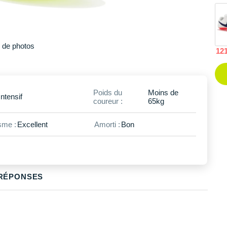
Plus
de photos
12
Poids du
Moins de
Intensif
coureur :
65kg
me :
Excellent
Amorti :
Bon
RÉPONSES