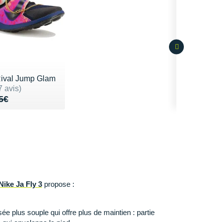
ival Jump Glam
1 sur 5
7 avis)
u de 95€
 76€
5€
Nike Ja Fly 3
propose :
e plus souple qui offre plus de maintien : partie