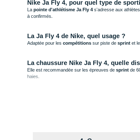
Nike Ja Fly 4, pour quel type de sport
La
pointe d'athlétisme
Ja Fly 4
s'adresse aux athlètes 
à confirmés.
La Ja Fly 4 de Nike, quel usage ?
Adaptée pour les
compétitions
sur piste de
sprint
et l
La chaussure Nike Ja Fly 4, quelle di
Elle est recommandée sur les épreuves de
sprint
de 60
haies.
Nike Ja Fly 4, quelle utilisation ?
+ La pointe Nike Ja Fly 4 est le modèle de sprint le plu
+ Une pointe sans plaque carbone mais qui procure un
dynamisme grâce à ses alvéoles hexagonales.
- La pointe Zoom Ja Fly 4 n'est pas destinée aux longue