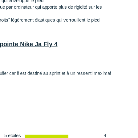
 qui enveloppe le pied
par ordinateur qui apporte plus de rigidité sur les
oits" légèrement élastiques qui verrouillent le pied
pointe Nike Ja Fly 4
lier car il est destiné au sprint et à un ressenti maximal
ce la sécurité et le
maintien
avec un poids plus léger
re plus de
respirabilité
.
a Fly 4
5 étoiles
4