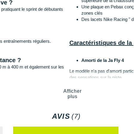
supérieure de la chaussure
ive ?
Une plaque en Pebax conçue 
pratiquant le sprint de débutants
zones clés
Des lacets Nike Racing " dr
es entraînements réguliers.
Caractéristiques de la 
stance ?
Amorti de la Ja Fly 4
 m à 400 m et également sur les
Le modèle n'a pas d'amorti particu
des sensations sur la piste.
Afficher
Tige de la Ja Fly 4
plus
s léger de chez Nike.
 bon rendu de souplesse et de
L'empeigne tissée repensée renfor
que sa version précédente et off
AVIS
(7)
s distances (demi-fond / fond)
Semelle extérieure de la J