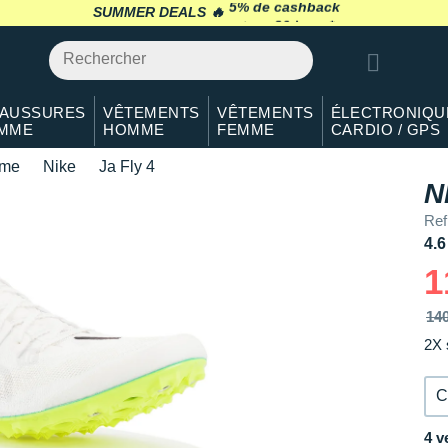
36.5
Modèles similaires en stock
SUMMER DEALS 🔥
retour 30 jours
*
37.5
Il en reste 1 !
38
Modèles similaires en stock
AUSSURES
VÊTEMENTS
VÊTEMENTS
ÉLECTRONIQU
MME
HOMME
FEMME
CARDIO / GPS
38.5
Modèles similaires en stock
sme
Nike
Ja Fly 4
39
Modèles similaires en stock
N
Re
40
Modèles similaires en stock
4.6
40.5
Modèles similaires en stock
1
41
Modèles similaires en stock
14
2X 
C
4 v