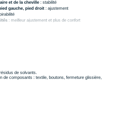
ire et de la cheville
: stabilité
ied gauche, pied droit
: ajustement
irabilité
ités
: meilleur ajustement et plus de confort
nfort et absence de frottements
lle
: tenue
utures
 résidus de solvants.
n de composants : textile, boutons, fermeture glissière,
a laine provient de fermes respectant des pratiques
le bien-être animal et une gestion durable des
traçabilité de la laine.