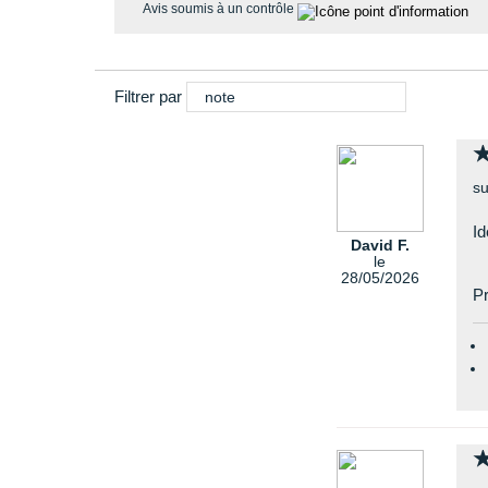
Avis soumis à un contrôle
Filtrer par
note
su
Id
David F.
le
28/05/2026
Pr