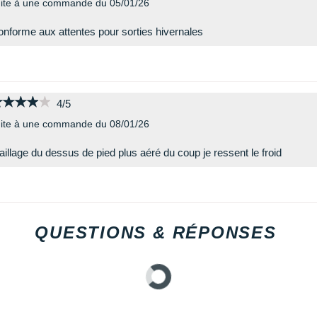
ite à une commande du 05/01/26
nforme aux attentes pour sorties hivernales
★★★★★
★★★★★
4/5
ite à une commande du 08/01/26
illage du dessus de pied plus aéré du coup je ressent le froid
QUESTIONS & RÉPONSES