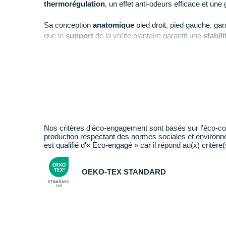
thermorégulation
, un effet anti-odeurs efficace et un
Sa conception
anatomique
pied droit, pied gauche, gar
que le
support
de la voûte plantaire garantit une
stabili
Elles intègrent des zones de ventilation qui améliorent l
durable.
Points clés des
chaussettes Icebreaker Hike+ Light
Nos critères d'éco-engagement sont basés sur l'éco-c
production respectant des normes sociales et environ
est qualifié d'« Éco-engagé » car il répond au(x) critère(
OEKO-TEX STANDARD
Le label Oeko-tex Standard 100 teste les textiles selo
chimiques. Il est souvent appliqué aux produits en conta
assurer que ces produits ne contiennent aucune substa
santé humaine.