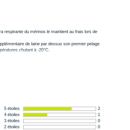
ltra respirante du mérinos le maintient au frais lors de
supplémentaire de laine par dessus son premier pelage
pératures chutant à -20°C.
5 étoiles
2
4 étoiles
1
3 étoiles
0
2 étoiles
0