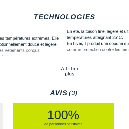
En savoir plus
ces arsenic, pesticides comme le
TECHNOLOGIES
En été, la toison fine, légère et u
températures atteignant 35°C.
les températures extrêmes: Elle
En hiver, il produit une couche 
eptionnellement douce et légère.
comme protection contre les tem
r des vêtements conçus
ortives.
Afficher
plus
AVIS
(3)
100%
de personnes satisfaites