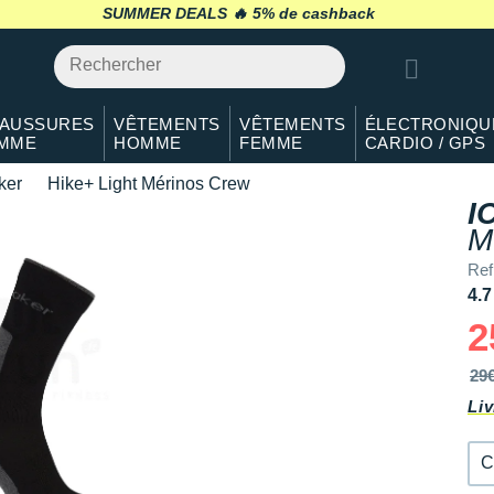
M
En rupture
SUMMER DEALS 🔥
retour 30 jours
*
L
En rupture
XL
En rupture
AUSSURES
VÊTEMENTS
VÊTEMENTS
ÉLECTRONIQU
MME
HOMME
FEMME
CARDIO / GPS
ker
Hike+ Light Mérinos Crew
I
M
Re
4.7
2
29
Liv
C