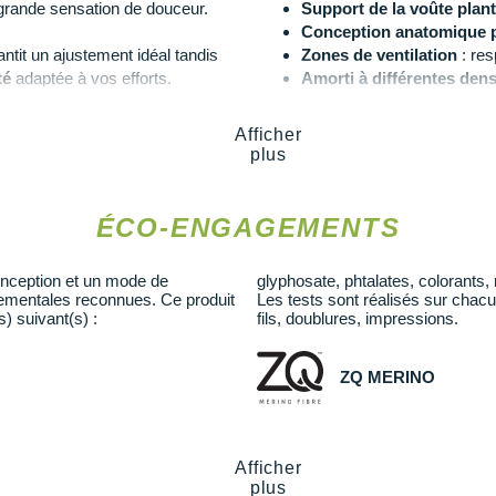
e grande sensation de douceur.
Support de la voûte planta
Conception anatomique p
antit un ajustement idéal tandis
Zones de ventilation
: resp
té
adaptée à vos efforts.
Amorti à différentes dens
Pointe sans coutures
: co
a
respirabilité
pour un bien-être
Support du tendon d'Achi
Afficher
Zone des orteils sans co
plus
Les autres produits
Icebreaker
 Mérinos Crew
ÉCO-ENGAGEMENTS
onception et un mode de
glyphosate, phtalates, colorants,
nementales reconnues. Ce produit
Les tests sont réalisés sur chacu
s) suivant(s) :
fils, doublures, impressions.
ZQ MERINO
n une centaine de substances
Le label ZQ Merino certifie que l
ct direct avec la peau et vise à
d'élevage responsables, assurant 
nce chimique nocive pour la
pâturages. Il garantit également la 
Afficher
plus