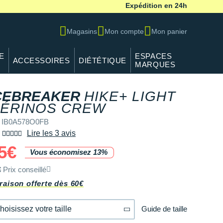
Expédition en 24h
Magasins
Mon compte
Mon panier
E
ESPACES
ACCESSOIRES
DIÉTÉTIQUE
MARQUES
CEBREAKER
HIKE+ LIGHT
ÉRINOS CREW
f IB0A578O0FB
Lire les 3 avis
5€
Vous économisez 13%
€
Prix conseillé
raison offerte dès 60€
Guide de taille
hoisissez votre taille