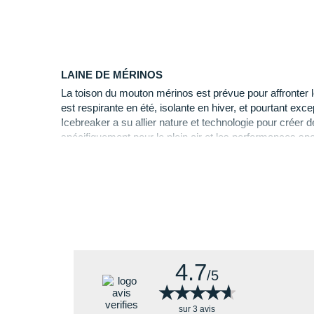
Parmi les substances testées, se trouvent les substan
LAINE DE MÉRINOS
La toison du mouton mérinos est prévue pour affronter 
est respirante en été, isolante en hiver, et pourtant exc
Icebreaker a su allier nature et technologie pour crée
spécifiquement pour le plein air et les performances sp
4.7
/5
★★★★★
★★★★★
sur 3 avis