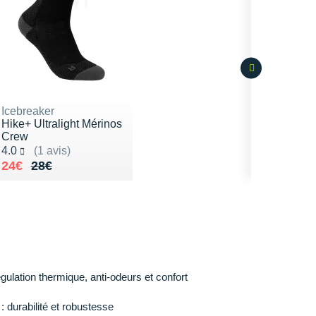
Icebreaker
Hike+ Ultralight Mérinos
Crew
Noté 4.0 sur 5
4.0
(1 avis)
Au lieu de 28€
Vendu 24€
24€
28€
égulation thermique, anti-odeurs et confort
: durabilité et robustesse