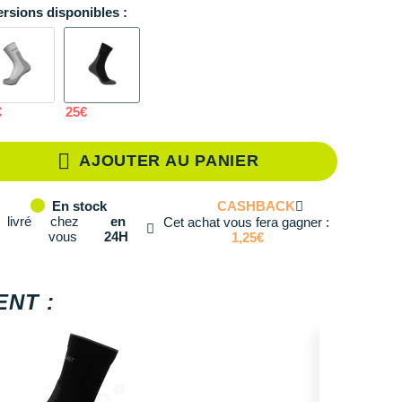
ersions disponibles :
S
En stock
M
En rupture
L
En rupture
€
25€
XL
En rupture
AJOUTER AU PANIER
CASHBACK
En stock
livré
chez
en
Cet achat vous fera gagner :
vous
24H
1,25€
NT :