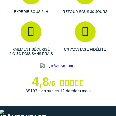
Suunto
EXPÉDIÉ SOUS 24H
RETOUR SOUS 30 JOURS
Ta Energy
The North Face
Thuasne
Under Armour
PAIEMENT SÉCURISÉ
5% AVANTAGE FIDÉLITÉ
2 OU 3 FOIS SANS FRAIS
Withings
X-Bionic
X-Socks
4,8
/5
+ Voir toutes les marques
38193 avis sur les 12 derniers mois