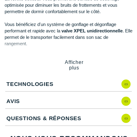
New Balance
PAR MARQUES
optimisée pour diminuer les bruits de frottements et vous
permettre de dormir confortablement sur le côté.
Nike
DÉSTOCKAGE
Vous bénéficiez d'un système de gonflage et dégonflage
NNormal
performant et rapide avec la
valve XPEL unidirectionnelle
. Elle
permet de le transporter facilement dans son sac de
+ Voir tous les
accessoires
Odlo
rangement.
On-Running
La valeur R vous permet de l'utiliser aisément sur les
3
Afficher
saisons
.
Orca
plus
OVERSTIMS
TECHNOLOGIES
Patagonia
Points clés du
matelas autogonflant Sea To Summit Pursuit
Polyester 20 deniers recyclé
: robuste et anti-déchirure
AVIS
Petzl
Horizontal Delta Core
: confort et légèreté
Valve XPEL
: facilite le gonflage et dégonflage
Polar
QUESTIONS & RÉPONSES
Sac de rangement
1% pour la planète
: écologie
Puma
Épaisseur
: 5 cm