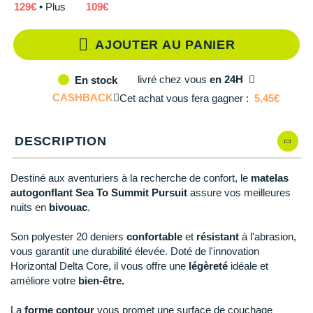
Reebok
Reebok
Orca
Shock Absorber
Silva
Oxsitis
Qté: 4
129€
• Plus
109€
Collection CLUB
DÉSTOCKAGE
PAR MARQUES
Hoka One One
Scott
Scott
Patagonia
Thuasne
Therabody
Patagonia
Qté: 5
DÉSTOCKAGE
AJOUTER AU PANIER
Divers
Huawei
The North Face
The North Face
Saxx
Under Armour
Withings
Raidlight
DÉSTOCKAGE
+ Voir tous les produits
électroniques
Équipe de France
+ Voir tous les
vêtements homme
livré
chez vous
en 24H
En stock
Icebreaker
Under Armour
Under Armour
Scott
X-Moove
Zamst
+ Voir toutes les marques
Trouvez votre montre sport GPS
CASHBACK
Cet achat vous fera gagner :
5,45€
Jumelles
+ Voir tous les
vêtements femme
Inov-8
+ Voir toutes les marques
+ Voir toutes les marques
+ Voir toutes les marques
+ Voir toutes les marques
+ Voir toutes les marques
Lacets / guêtres / semelles / pointes
DESCRIPTION
La Sportiva
athlétisme
Maurten
Orientation
Destiné aux aventuriers à la recherche de confort, le
matelas
autogonflant Sea To Summit Pursuit
assure vos meilleures
Merrell
Sac de couchage
nuits en
bivouac
.
Millet
Sécurité
Son polyester 20 deniers
confortable
et
résistant
à l'abrasion,
vous garantit une durabilité élevée. Doté de l'innovation
Mizuno
Tours de cou
Horizontal Delta Core, il vous offre une
légèreté
idéale et
améliore votre
bien-être.
Naak
Triathlon-Natation
La
forme contour
vous promet une surface de couchage